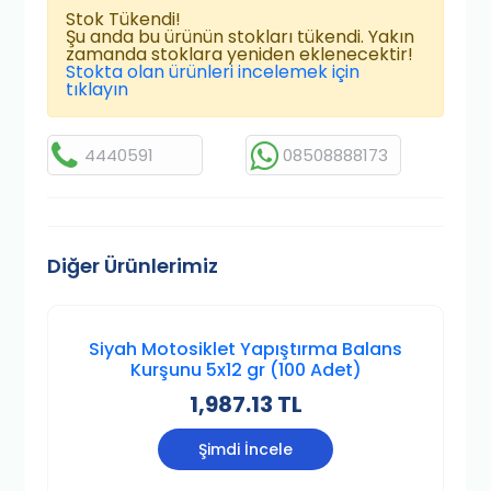
Stok Tükendi!
Şu anda bu ürünün stokları tükendi. Yakın
zamanda stoklara yeniden eklenecektir!
Stokta olan ürünleri incelemek için
tıklayın
4440591
08508888173
Diğer Ürünlerimiz
Siyah Motosiklet Yapıştırma Balans
Kurşunu 5x12 gr (100 Adet)
1,987.13 TL
Şimdi İncele