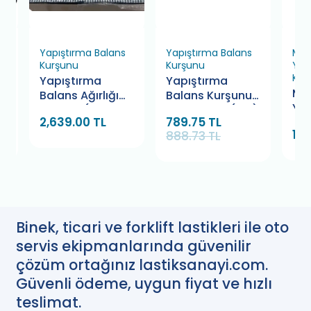
Yapıştırma Balans
Yapıştırma Balans
Mot
Kurşunu
Kurşunu
Yap
Kur
Yapıştırma
Yapıştırma
et
Mot
Balans Ağırlığı
Balans Kurşunu
Yap
5-10 gr. (400
5x5 Bamek (100)
2,639.00 TL
789.75 TL
Kur
Adet)
1,4
888.73 TL
(50
Binek, ticari ve forklift lastikleri ile oto
servis ekipmanlarında güvenilir
çözüm ortağınız lastiksanayi.com.
Güvenli ödeme, uygun fiyat ve hızlı
teslimat.