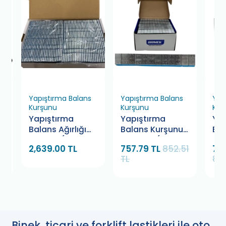
Yapıştırma Balans
Yapıştırma Balans
Yap
Kurşunu
Kurşunu
Kur
Yapıştırma
Yapıştırma
Yap
et
Balans Ağırlığı
Balans Kurşunu
Bal
5-10 gr. (400
5x5 BMK (100
5x5
2,639.00 TL
757.79 TL
852.51
79
Adet)
Adet)
TL
88
Binek, ticari ve forklift lastikleri ile oto