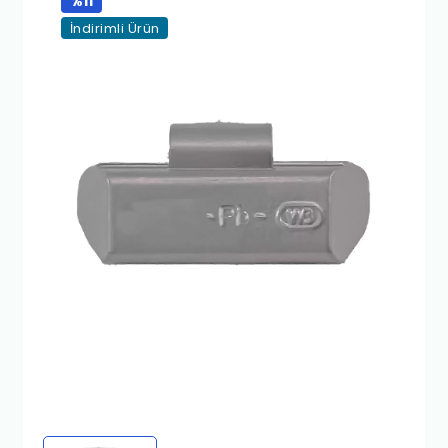
%11
İndirimli Ürün