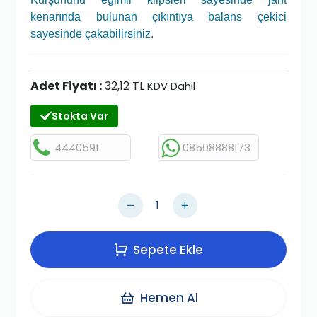
kenarında bulunan çıkıntıya balans çekici
sayesinde çakabilirsiniz.
Adet Fiyatı :
32,12 TL
KDV Dahil
Stokta Var
4440591
08508888173
Sepete Ekle
Hemen Al