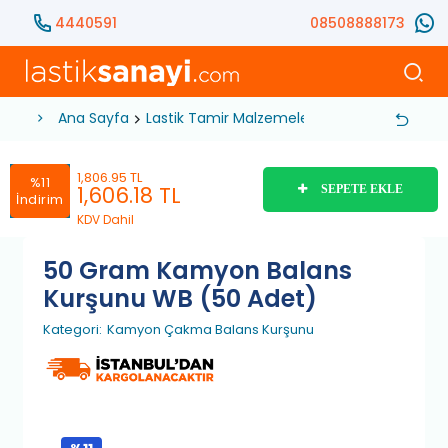
4440591
08508888173
Ana Sayfa
Lastik Tamir Malzemeleri
Balans Kurşunu
1,806.95 TL
%11
1,606.18
TL
SEPETE EKLE
İndirim
KDV Dahil
50 Gram Kamyon Balans
Kurşunu WB (50 Adet)
Kategori:
Kamyon Çakma Balans Kurşunu