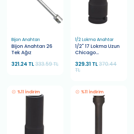
Bijon Anahtarı
1/2 Lokma Anahtar
Bijon Anahtarı 26
1/2" 17 Lokma Uzun
Tek Ağız
Chicago
Pneumatic
321.24 TL
333.59 TL
329.31 TL
370.44
TL
%11 İndirim
%11 İndirim