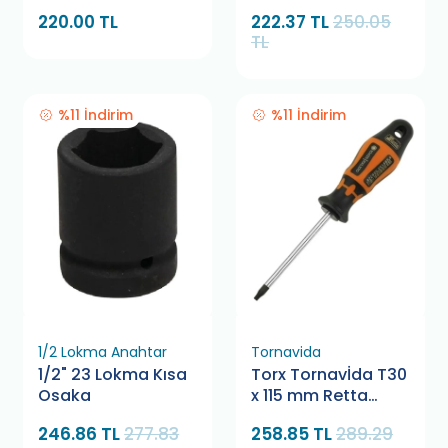
6X38 Yıldız
220.00 TL
222.37 TL
250.05
TL
%11 İndirim
%11 İndirim
1/2 Lokma Anahtar
Tornavida
1/2" 23 Lokma Kısa
Torx Tornavİda T30
Osaka
x 115 mm Retta
RXT0030
246.86 TL
277.83
258.85 TL
289.29