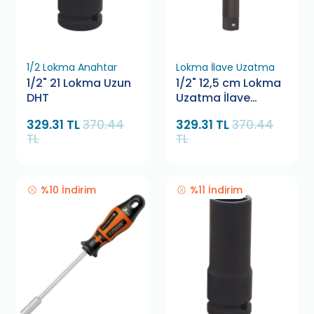
1/2 Lokma Anahtar
Lokma İlave Uzatma
1/2" 21 Lokma Uzun
1/2" 12,5 cm Lokma
DHT
Uzatma İlave
Genius
329.31 TL
370.44
329.31 TL
370.44
TL
TL
%10 İndirim
%11 İndirim