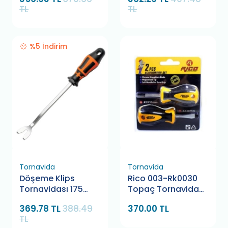
TL
TL
%5 İndirim
Tornavida
Tornavida
Döşeme Klips
Rico 003-Rk0030
Tornavidası 175
Topaç Tornavida
mm Retta RDS0175
Seti 2 Parça
369.78 TL
388.49
370.00 TL
TL