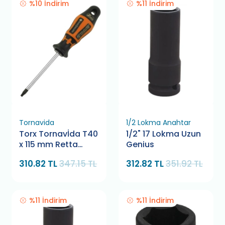
%10 İndirim
%11 İndirim
Tornavida
1/2 Lokma Anahtar
Torx Tornavİda T40
1/2" 17 Lokma Uzun
x 115 mm Retta
Genius
RXT0040
310.82 TL
347.15 TL
312.82 TL
351.92 TL
%11 İndirim
%11 İndirim