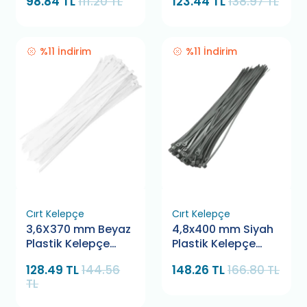
98.84 TL
111.20 TL
123.44 TL
138.97 TL
%11 İndirim
%11 İndirim
Cırt Kelepçe
Cırt Kelepçe
3,6X370 mm Beyaz
4,8x400 mm Siyah
Plastik Kelepçe
Plastik Kelepçe
Pemsan
Bamek
128.49 TL
144.56
148.26 TL
166.80 TL
TL