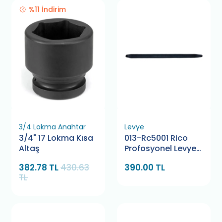
%11 İndirim
3/4 Lokma Anahtar
Levye
3/4" 17 Lokma Kısa
013-Rc5001 Rico
Altaş
Profosyonel Levye
40 Cm
382.78 TL
430.63
390.00 TL
TL