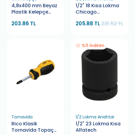
4,8x400 mm Beyaz
1/2" 18 Kısa Lokma
Plastik Kelepçe
Chicago
Pemsan
Pneumatic
203.86 TL
205.88 TL
231.52 TL
%11 İndirim
Tornavida
1/2 Lokma Anahtar
Rico Klasik
1/2" 23 Lokma Kısa
Tornavida Topaç
Alfatech