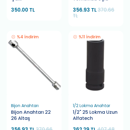
350.00 TL
356.93 TL
370.66
TL
%4 İndirim
%11 İndirim
Bijon Anahtarı
1/2 Lokma Anahtar
Bijon Anahtarı 22
1/2" 25 Lokma Uzun
26 Altaş
Alfatech
356.93 TL
370.66
362.29 TL
407.48