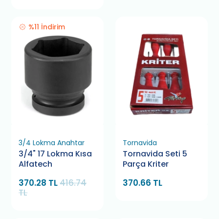
%11 İndirim
3/4 Lokma Anahtar
Tornavida
3/4" 17 Lokma Kısa
Tornavida Seti 5
Alfatech
Parça Kriter
370.28 TL
416.74
370.66 TL
TL