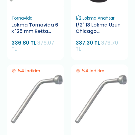
Tornavida
1/2 Lokma Anahtar
Lokma Tornavida 6
1/2" 18 Lokma Uzun
x 125 mm Retta
Chicago
RXL1006
Pneumatic
336.80 TL
376.07
337.30 TL
379.70
TL
TL
%4 İndirim
%4 İndirim