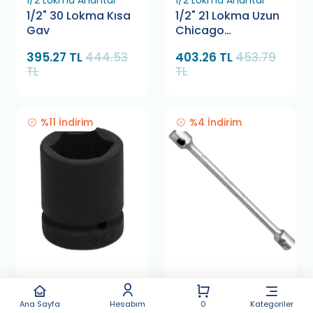
1/2 Lokma Anahtar
1/2 Lokma Anahtar
1/2" 30 Lokma Kısa
1/2" 21 Lokma Uzun
Gav
Chicago
Pneumatic
395.27 TL
444.53
403.26 TL
453.79
TL
TL
%11 İndirim
%4 İndirim
1/2 Lokma Anahtar
Bijon Anahtarı
1/2" 30 Lokma Kısa
Bijon Anahtarı 32
Ana Sayfa
Hesabım
0
Kategoriler