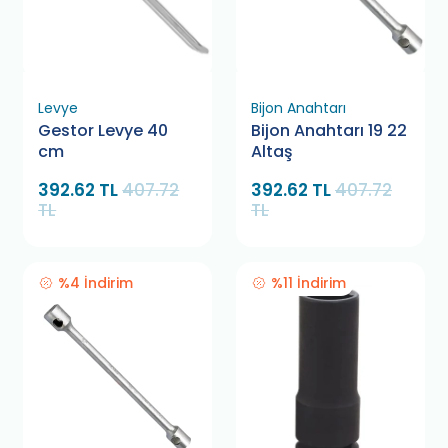
Levye
Bijon Anahtarı
Gestor Levye 40
Bijon Anahtarı 19 22
cm
Altaş
392.62 TL
407.72
392.62 TL
407.72
TL
TL
%4 İndirim
%11 İndirim