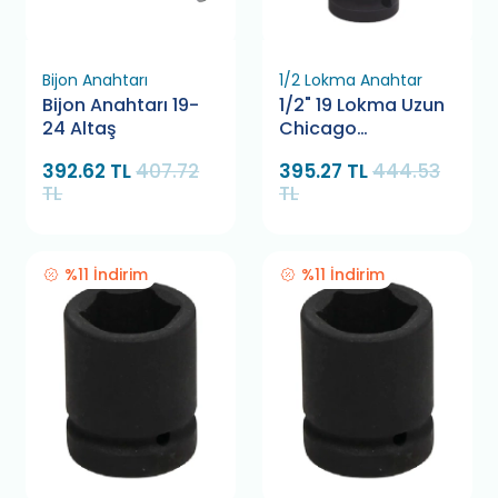
Bijon Anahtarı
1/2 Lokma Anahtar
Bijon Anahtarı 19-
1/2" 19 Lokma Uzun
24 Altaş
Chicago
Pneumatic
392.62 TL
407.72
395.27 TL
444.53
TL
TL
%11 İndirim
%11 İndirim