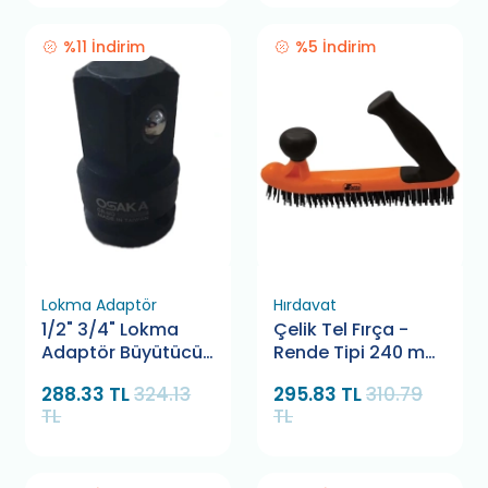
%11 İndirim
%5 İndirim
Lokma Adaptör
Hırdavat
1/2" 3/4" Lokma
Çelik Tel Fırça -
Adaptör Büyütücü
Rende Tipi 240 mm
Alfatech
Retta RTF0053
288.33 TL
324.13
295.83 TL
310.79
TL
TL