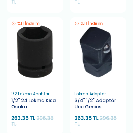
TL
TL
%11 İndirim
%11 İndirim
1/2 Lokma Anahtar
Lokma Adaptör
1/2" 24 Lokma Kısa
3/4" 1/2" Adaptör
Osaka
Ucu Genius
263.35 TL
296.35
263.35 TL
296.35
TL
TL