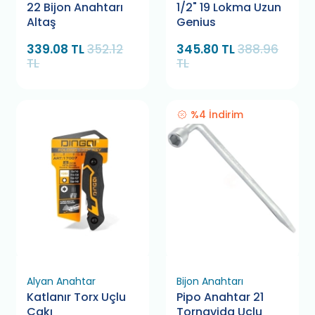
22 Bijon Anahtarı
1/2" 19 Lokma Uzun
Altaş
Genius
339.08 TL
352.12
345.80 TL
388.96
TL
TL
%4 İndirim
Alyan Anahtar
Bijon Anahtarı
Katlanır Torx Uçlu
Pipo Anahtar 21
Çakı
Tornavida Uçlu