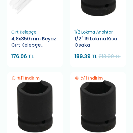
Cırt Kelepçe
1/2 Lokma Anahtar
4,8x350 mm Beyaz
1/2" 19 Lokma Kısa
Cırt Kelepçe
Osaka
Pemsan
176.06 TL
189.39 TL
213.00 TL
%11 İndirim
%11 İndirim