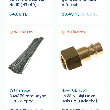
No:10 (NT-40)
Alfatech
64.86 TL
90.45 TL
101.87 TL
%11 İndirim
%11 İndirim
Cırt Kelepçe
Hava Jakı Kaplin
3,6x370 mm Beyaz
Es 38 NI Dişi Hava
Cırt Kelepçe
Jakı Uç (Ludecke)
Bamek