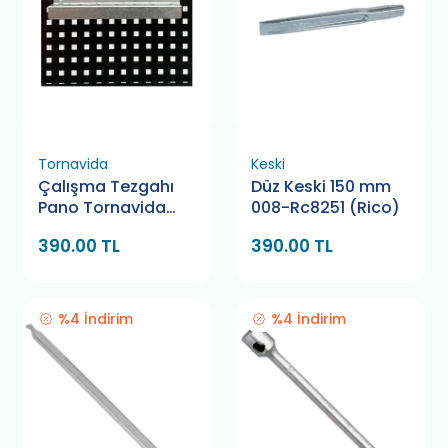
Tornavida
Keski
Çalışma Tezgahı
Düz Keski 150 mm
Pano Tornavida
008-Rc8251 (Rico)
Askı Aparatı
390.00 TL
390.00 TL
%4 İndirim
%4 İndirim