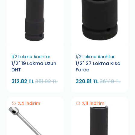
1/2 Lokma Anahtar
1/2 Lokma Anahtar
1/2" 19 Lokma Uzun
1/2" 27 Lokma Kısa
DHT
Force
312.82 TL
351.92 TL
320.81 TL
361.18 TL
%4 İndirim
%11 İndirim