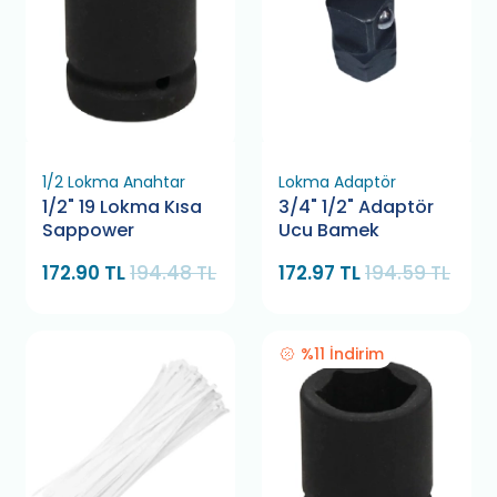
1/2 Lokma Anahtar
Lokma Adaptör
1/2" 19 Lokma Kısa
3/4" 1/2" Adaptör
Sappower
Ucu Bamek
172.90 TL
194.48 TL
172.97 TL
194.59 TL
%11 İndirim