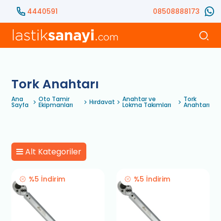
4440591
08508888173
Tork Anahtarı
Ana
Oto Tamir
Anahtar ve
Tork
Hırdavat
Sayfa
Ekipmanları
Lokma Takımları
Anahtarı
Alt Kategoriler
%5 İndirim
%5 İndirim