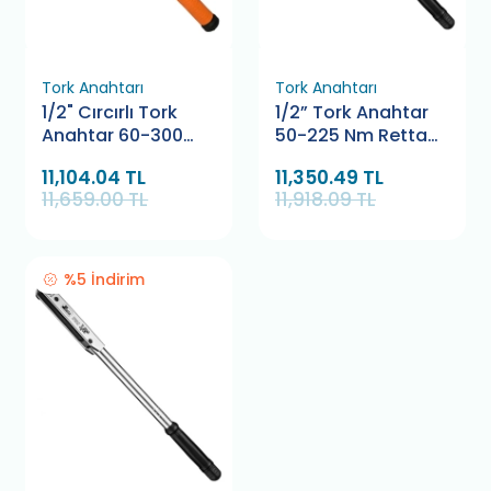
Tork Anahtarı
Tork Anahtarı
1/2" Cırcırlı Tork
1/2” Tork Anahtar
Anahtar 60-300
50-225 Nm Retta
Nm Retta RTK6030
RTK5022
11,104.04 TL
11,350.49 TL
11,659.00 TL
11,918.09 TL
%5 İndirim