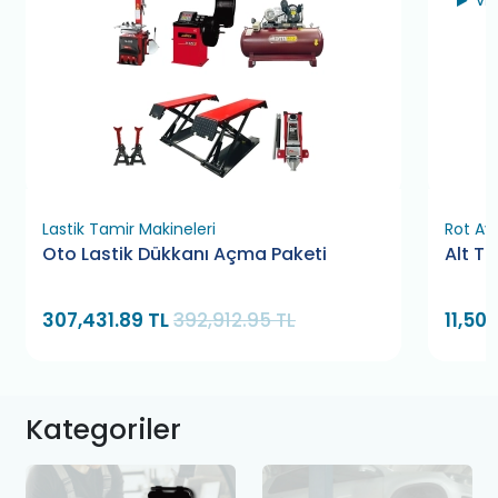
Vİ
Lastik Tamir Makineleri
Rot Ay
Oto Lastik Dükkanı Açma Paketi
Alt T
307,431.89 TL
392,912.95 TL
11,50
Kategoriler