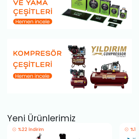
Yeni Ürünlerimiz
%22 İndirim
%12