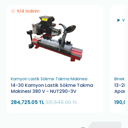
%14 İndirim
Vİ
Kamyon Lastik Sökme Takma Makinesi
Binek 
14-30 Kamyon Lastik Sökme Takma
13-28
Makinesi 380 V - NUT290-3V
Apara
284,725.05 TL
331,545.00 TL
190,0