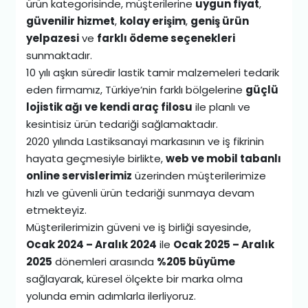
ürün kategorisinde, müşterilerine
uygun fiyat
,
güvenilir hizmet
,
kolay erişim
,
geniş ürün
yelpazesi
ve
farklı ödeme seçenekleri
sunmaktadır.
10 yılı aşkın süredir lastik tamir malzemeleri tedarik
eden firmamız, Türkiye’nin farklı bölgelerine
güçlü
lojistik ağı ve kendi araç filosu
ile planlı ve
kesintisiz ürün tedariği sağlamaktadır.
2020 yılında Lastiksanayi markasının ve iş fikrinin
hayata geçmesiyle birlikte,
web ve mobil tabanlı
online servislerimiz
üzerinden müşterilerimize
hızlı ve güvenli ürün tedariği sunmaya devam
etmekteyiz.
Müşterilerimizin güveni ve iş birliği sayesinde,
Ocak 2024 – Aralık 2024
ile
Ocak 2025 – Aralık
2025
dönemleri arasında
%205 büyüme
sağlayarak, küresel ölçekte bir marka olma
yolunda emin adımlarla ilerliyoruz.