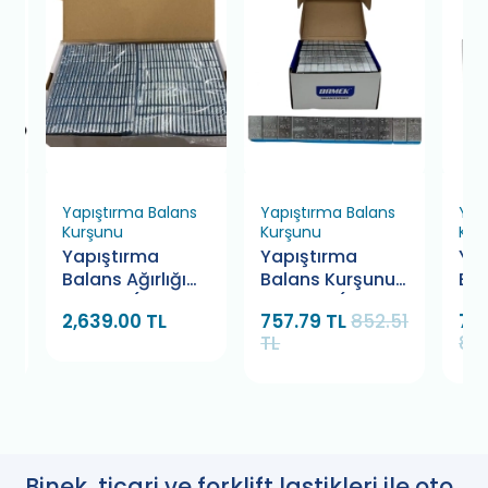
Yapıştırma Balans
Yapıştırma Balans
Yap
Kurşunu
Kurşunu
Kur
Yapıştırma
Yapıştırma
Yap
et
Balans Ağırlığı
Balans Kurşunu
Bal
5-10 gr. (400
5x5 BMK (100
5x5
2,639.00 TL
757.79 TL
852.51
790
Adet)
Adet)
TL
889
Binek, ticari ve forklift lastikleri ile oto