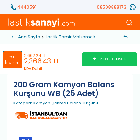
4440591
08508888173
Ana Sayfa
Lastik Tamir Malzemeleri
Balans Kurşunu
2,662.24 TL
%11
2,366.43
TL
SEPETE EKLE
İndirim
KDV Dahil
200 Gram Kamyon Balans
Kurşunu WB (25 Adet)
Kategori:
Kamyon Çakma Balans Kurşunu