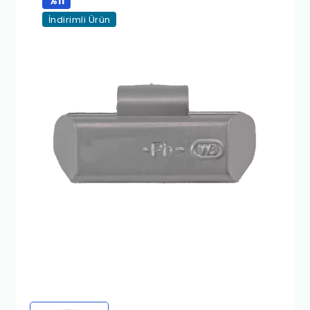
%11
İndirimli Ürün