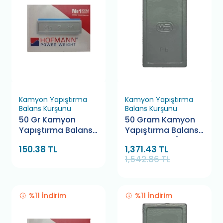
Kamyon Yapıştırma
Kamyon Yapıştırma
Balans Kurşunu
Balans Kurşunu
50 Gr Kamyon
50 Gram Kamyon
Yapıştırma Balans
Yapıştırma Balans
Kurşunu Hofmann
Kurşunu WB (50
150.38 TL
1,371.43 TL
(10 Adet)
Adet)
1,542.86 TL
%11 İndirim
%11 İndirim