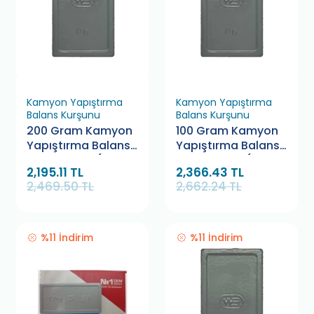
Kamyon Yapıştırma
Kamyon Yapıştırma
Balans Kurşunu
Balans Kurşunu
200 Gram Kamyon
100 Gram Kamyon
Yapıştırma Balans
Yapıştırma Balans
Kurşunu WB (25
Kurşunu WB (50
2,195.11 TL
2,366.43 TL
Adet)
Adet)
2,469.50 TL
2,662.24 TL
%11 İndirim
%11 İndirim