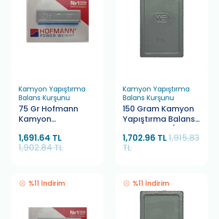
Kamyon Yapıştırma
Kamyon Yapıştırma
Balans Kurşunu
Balans Kurşunu
75 Gr Hofmann
150 Gram Kamyon
Kamyon
Yapıştırma Balans
Yapıştırma Balans
Kurşunu WB (25
1,691.64 TL
1,702.96 TL
1,915.83
Kurşunu (10 Adet)
Adet)
1,902.84 TL
TL
%11 İndirim
%11 İndirim