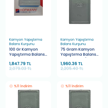
Kamyon Yapıştırma
Kamyon Yapıştırma
Balans Kurşunu
Balans Kurşunu
100 Gr Kamyon
75 Gram Kamyon
Yapıştırma Balans
Yapıştırma Balans
Kurşunu Hofmann
Kurşunu WB (50
1,847.79 TL
1,960.36 TL
(10 Adet)
Adet)
2,079.03 TL
2,205.40 TL
%11 İndirim
%11 İndirim