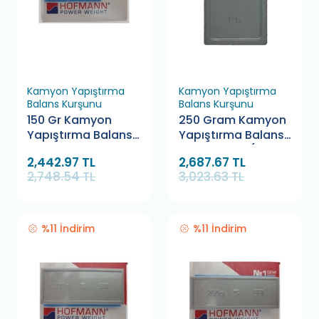
Kamyon Yapıştırma
Kamyon Yapıştırma
Balans Kurşunu
Balans Kurşunu
150 Gr Kamyon
250 Gram Kamyon
Yapıştırma Balans
Yapıştırma Balans
Kurşunu Hofmann
Kurşunu WB (25
2,442.97 TL
2,687.67 TL
(10 Adet)
Adet)
2,748.54 TL
3,023.63 TL
%11 İndirim
%11 İndirim