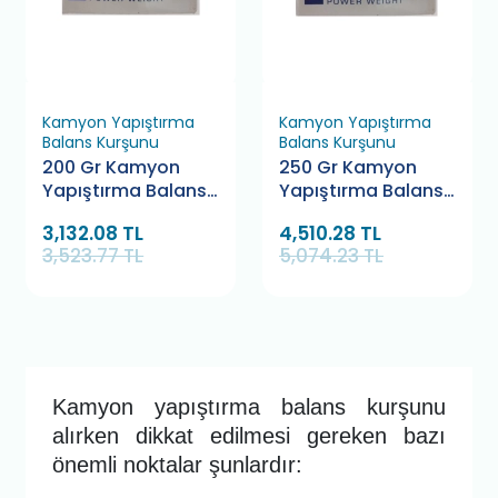
Kamyon Yapıştırma
Kamyon Yapıştırma
Balans Kurşunu
Balans Kurşunu
200 Gr Kamyon
250 Gr Kamyon
Yapıştırma Balans
Yapıştırma Balans
Kurşunu Hofmann
Kurşunu Hofmann
3,132.08 TL
4,510.28 TL
(10 Adet)
(10 Adet)
3,523.77 TL
5,074.23 TL
Kamyon yapıştırma balans kurşunu
alırken dikkat edilmesi gereken bazı
önemli noktalar şunlardır: