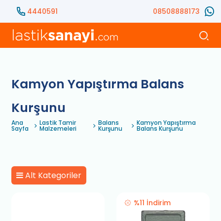
4440591
08508888173
Kamyon Yapıştırma Balans
Kurşunu
Ana
Lastik Tamir
Balans
Kamyon Yapıştırma
Sayfa
Malzemeleri
Kurşunu
Balans Kurşunu
Alt Kategoriler
%11 İndirim