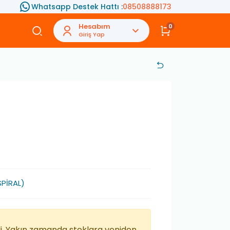
Whatsapp Destek Hattı :
08508888173
Hesabım
0
Giriş Yap
PİRAL)
di. Yakın zamanda stoklara yeniden