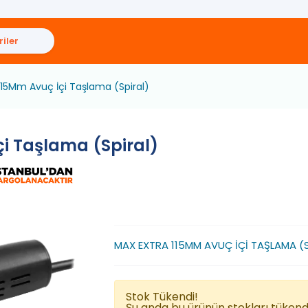
iler
115Mm Avuç İçi Taşlama (Spiral)
i Taşlama (Spiral)
MAX EXTRA 115MM AVUÇ İÇİ TAŞLAMA (S
Stok Tükendi!
Şu anda bu ürünün stokları tüken