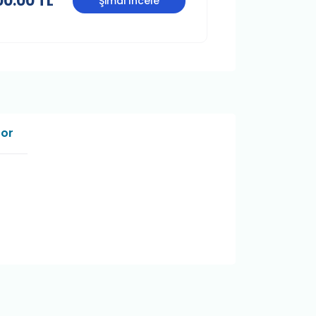
00.00 TL
Şimdi İncele
Sor