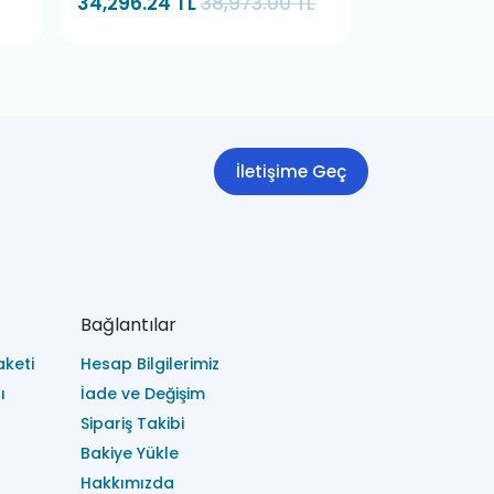
34,296.24 TL
38,973.00 TL
30,898.56 
İletişime Geç
Bağlantılar
keti
Hesap Bilgilerimiz
ı
İade ve Değişim
Sipariş Takibi
Bakiye Yükle
Hakkımızda