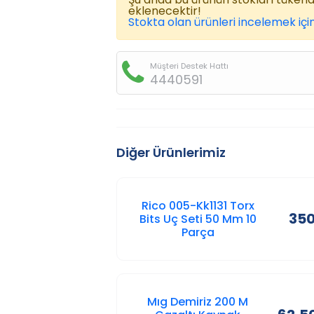
eklenecektir!
Stokta olan ürünleri incelemek için
Müşteri Destek Hattı
4440591
Diğer Ürünlerimiz
Rico 005-Kk1131 Torx
350
Bits Uç Seti 50 Mm 10
Parça
Mıg Demiriz 200 M