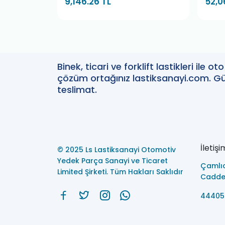
9,146.26 TL
52,0
Binek, ticari ve forklift lastikleri ile 
çözüm ortağınız lastiksanayi.com. Güv
teslimat.
İletişi
© 2025 Ls Lastiksanayi Otomotiv
Yedek Parça Sanayi ve Ticaret
Çamlı
Limited Şirketi. Tüm Hakları Saklıdır
Caddes
44405