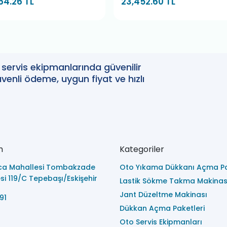
64.26 TL
23,452.60 TL
oto servis ekipmanlarında güvenilir
enli ödeme, uygun fiyat ve hızlı
m
Kategoriler
ca Mahallesi Tombakzade
Oto Yıkama Dükkanı Açma Pa
i 119/C Tepebaşı/Eskişehir
Lastik Sökme Takma Makinas
Jant Düzeltme Makinası
91
Dükkan Açma Paketleri
Oto Servis Ekipmanları