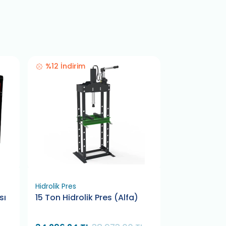
%12 İndirim
%12 İndirim
Hidrolik Pres
Hidrolik Pres
sı
15 Ton Hidrolik Pres (Alfa)
Alfa 150 – 1
Hidrolik Pres