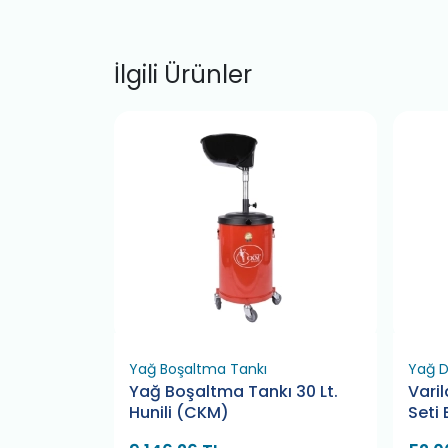
İlgili Ürünler
Yağ Boşaltma Tankı
Yağ D
ası Teneke
Yağ Boşaltma Tankı 30 Lt.
Vari
KM)
Hunili (CKM)
Seti