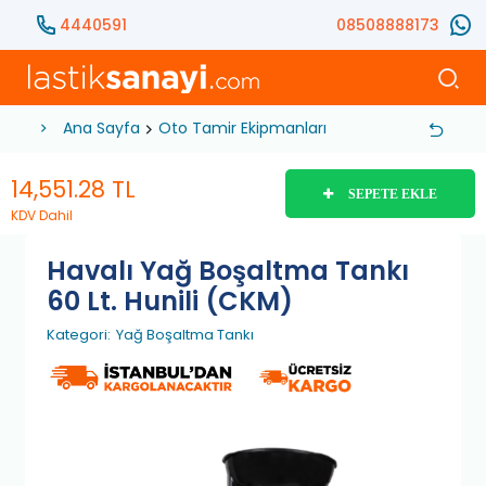
4440591
08508888173
Ana Sayfa
Oto Tamir Ekipmanları
Yağlama Ekipmanl
14,551.28
TL
SEPETE EKLE
KDV Dahil
Havalı Yağ Boşaltma Tankı
60 Lt. Hunili (CKM)
Kategori:
Yağ Boşaltma Tankı