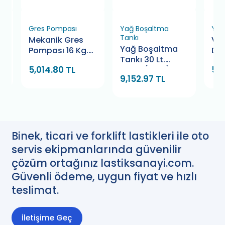
Gres Pompası
Yağ Boşaltma
Yağ
Tankı
Mekanik Gres
Var
Yağ Boşaltma
Pompası 16 Kg.
Do
Tankı 30 Lt.
Teneke Tip
Set
5,014.80 TL
52,
Hunili (CKM)
(Gülersan)
9,152.97 TL
Binek, ticari ve forklift lastikleri ile oto
servis ekipmanlarında güvenilir
çözüm ortağınız lastiksanayi.com.
Güvenli ödeme, uygun fiyat ve hızlı
teslimat.
İletişime Geç