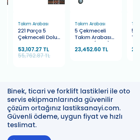
Takım Arabası
Takım Arabası
Tak
221 Parça 5
5 Çekmeceli
5 
u
Çekmeceli Dolu
Takım Arabası
Tak
Takım Arabası
Dolaplı (CKM)
Raf
53,107.27 TL
23,452.60 TL
22
Proline Retta
55,762.87 TL
RTY5141
Binek, ticari ve forklift lastikleri ile oto
servis ekipmanlarında güvenilir
çözüm ortağınız lastiksanayi.com.
Güvenli ödeme, uygun fiyat ve hızlı
teslimat.