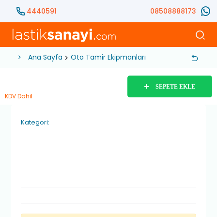
4440591
08508888173
Ana Sayfa
Oto Tamir Ekipmanları
Atölye ve Mekanik
SEPETE EKLE
KDV Dahil
Kategori: