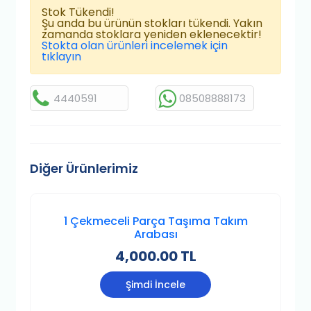
Stok Tükendi!
Şu anda bu ürünün stokları tükendi. Yakın
zamanda stoklara yeniden eklenecektir!
Stokta olan ürünleri incelemek için
tıklayın
4440591
08508888173
Diğer Ürünlerimiz
1 Çekmeceli Parça Taşıma Takım
Arabası
4,000.00 TL
Şimdi İncele