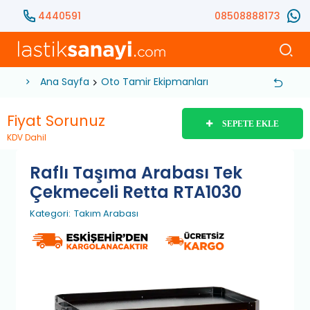
4440591
08508888173
Ana Sayfa
Oto Tamir Ekipmanları
Atölye ve Mekanik
Fiyat Sorunuz
SEPETE EKLE
KDV Dahil
Raflı Taşıma Arabası Tek
Çekmeceli Retta RTA1030
Kategori:
Takım Arabası