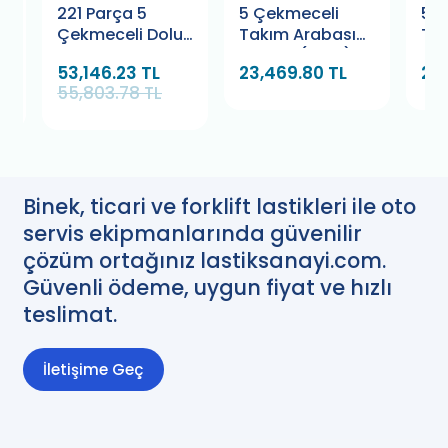
221 Parça 5
5 Çekmeceli
5 
u
Çekmeceli Dolu
Takım Arabası
Tak
Takım Arabası
Dolaplı (CKM)
Raf
53,146.23 TL
23,469.80 TL
22,
Proline Retta
55,803.78 TL
RTY5141
Binek, ticari ve forklift lastikleri ile oto
servis ekipmanlarında güvenilir
çözüm ortağınız lastiksanayi.com.
Güvenli ödeme, uygun fiyat ve hızlı
teslimat.
İletişime Geç