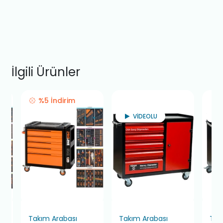
İlgili Ürünler
%5 İndirim
VİDEOLU
Takım Arabası
Takım Arabası
Tak