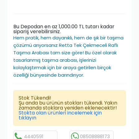
Bu Depodan en az 1,000.00 TL tutarı kadar
sipariş verebilirsiniz.
Hem pratik, hem dayanıklı, hem de şık bir taşıma
çözümü arıyorsanız Retta Tek Çekmeceli Raflı
Taşıma Arabası tam size göre! Bu özel olarak
tasarlanmış taşıma arabası, işlerinizi
kolaylaştırmak için bir araya getirilen birçok
özelliği bünyesinde barındırıyor.
Stok Tükendi!
Şu anda bu ürünün stokları tükendi. Yakın
zamanda stoklara yeniden eklenecektir!
Stokta olan ürünleri incelemek için
tıklayın
4440591
08508888173