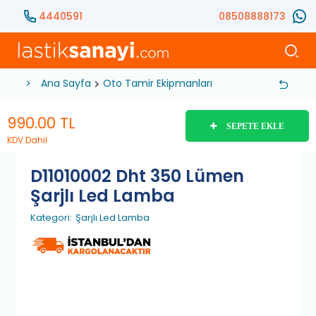
4440591
08508888173
Ana Sayfa
Oto Tamir Ekipmanları
Atölye ve Mekanik
990.00
TL
SEPETE EKLE
KDV Dahil
D11010002 Dht 350 Lümen
Şarjlı Led Lamba
Kategori:
Şarjlı Led Lamba