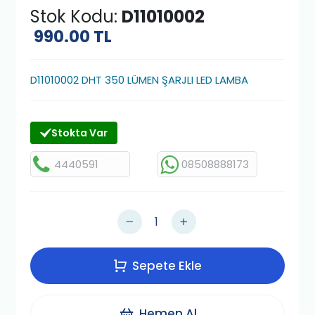
Stok Kodu:
D11010002
990.00
TL
D11010002 DHT 350 LÜMEN ŞARJLI LED LAMBA
Stokta Var
4440591
08508888173
Sepete Ekle
Hemen Al