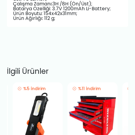
Çalışma Zamanı:3H /8H (Ön/Üst);
Batarya Özelliği: 3.7V 1200mAh Li-Battery;
Ürün Boyutu: 154x42x31mm;
Ürün Ağırlığı: 112 g;
İlgili Ürünler
%5 İndirim
%11 İndirim