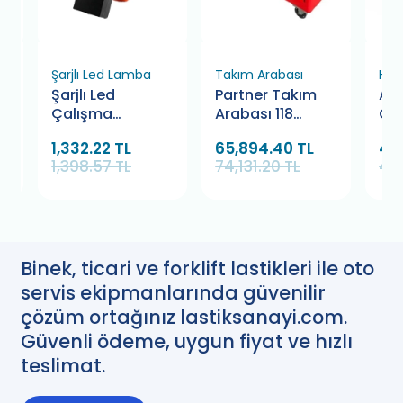
Şarjlı Led Lamba
Takım Arabası
Hidr
Şarjlı Led
Partner Takım
Alf
co
Çalışma
Arabası 118
C T
Lambası 500
Parça 5
Pre
1,332.22 TL
65,894.40 TL
43
Lümen Retta
Çekmeceli
1,398.57 TL
74,131.20 TL
49,
RCL0500
İzeltaş
Binek, ticari ve forklift lastikleri ile oto
servis ekipmanlarında güvenilir
çözüm ortağınız lastiksanayi.com.
Güvenli ödeme, uygun fiyat ve hızlı
teslimat.