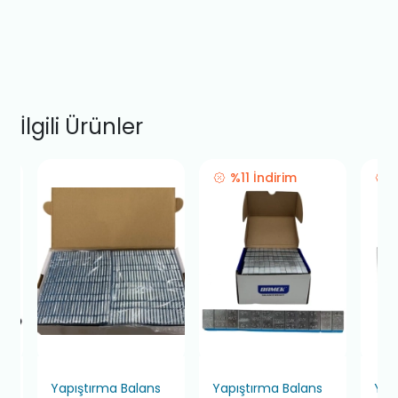
İlgili Ürünler
%11 İndirim
Yapıştırma Balans
Yapıştırma Balans
Yap