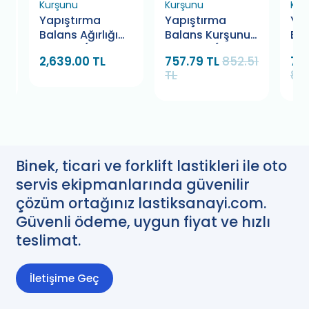
Kurşunu
Kurşunu
Kur
Yapıştırma
Yapıştırma
Yap
et
Balans Ağırlığı
Balans Kurşunu
Bal
5-10 gr. (400
5x5 BMK (100
5x5
2,639.00 TL
757.79 TL
852.51
790
Adet)
Adet)
TL
889
Binek, ticari ve forklift lastikleri ile oto
servis ekipmanlarında güvenilir
çözüm ortağınız lastiksanayi.com.
Güvenli ödeme, uygun fiyat ve hızlı
teslimat.
İletişime Geç