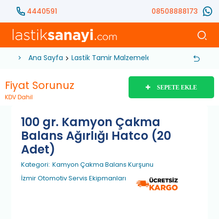
4440591
08508888173
Ana Sayfa
Lastik Tamir Malzemeleri
Balans Kurşunu
Fiyat Sorunuz
SEPETE EKLE
KDV Dahil
100 gr. Kamyon Çakma
Balans Ağırlığı Hatco (20
Adet)
Kategori:
Kamyon Çakma Balans Kurşunu
İzmir Otomotiv Servis Ekipmanları