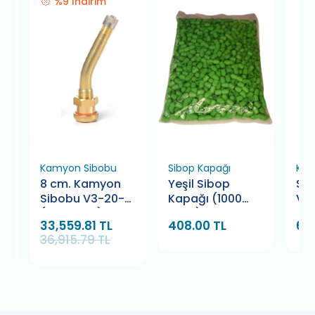
%9 İndirim
Kamyon Sibobu
Sibop Kapağı
Kau
8 cm. Kamyon
Yeşil Sibop
Sc
ı
Sibobu V3-20-7
Kapağı (1000
VA
(500 Adet)
Adet)
33,559.81 TL
408.00 TL
66
36,915.79 TL