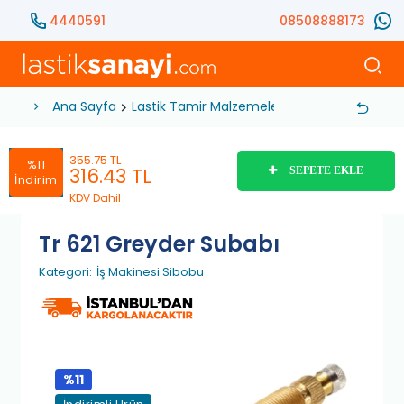
4440591
08508888173
Ana Sayfa
Lastik Tamir Malzemeleri
Sibop
İş Makin
355.75 TL
%11
316.43
TL
SEPETE EKLE
İndirim
KDV Dahil
Tr 621 Greyder Subabı
Kategori:
İş Makinesi Sibobu
%11