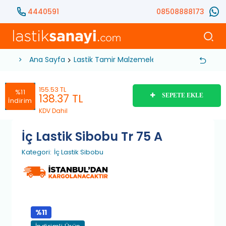
4440591
08508888173
Ana Sayfa
Lastik Tamir Malzemeleri
Sibop
İç Lasti
155.53 TL
%11
138.37
TL
SEPETE EKLE
İndirim
KDV Dahil
İç Lastik Sibobu Tr 75 A
Kategori:
İç Lastik Sibobu
%11