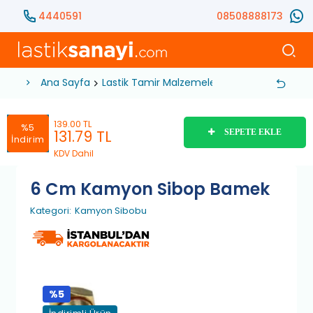
4440591
08508888173
Ana Sayfa
Lastik Tamir Malzemeleri
Sibop
Kamyon 
139.00 TL
%5
131.79
TL
SEPETE EKLE
İndirim
KDV Dahil
6 Cm Kamyon Sibop Bamek
Kategori:
Kamyon Sibobu
%5