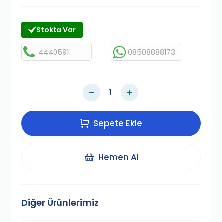
Stokta Var
4440591
08508888173
Sepete Ekle
Hemen Al
Diğer Ürünlerimiz