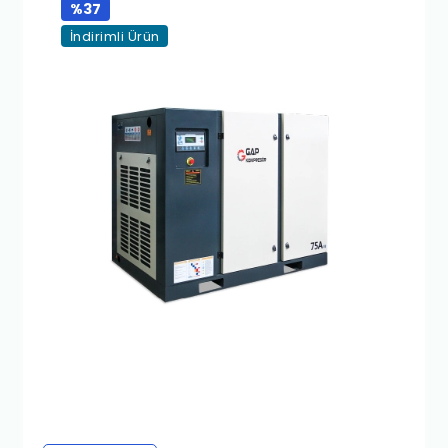
%37
İndirimli Ürün