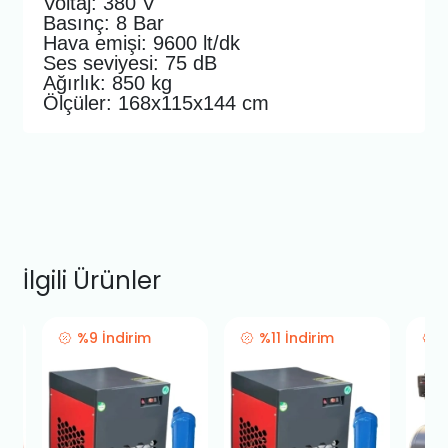
Voltaj: 380 V
Basınç: 8 Bar
Hava emişi: 9600 lt/dk
Ses seviyesi: 75 dB
Ağırlık: 850 kg
Ölçüler: 168x115x144 cm
İlgili Ürünler
%9 İndirim
%11 İndirim