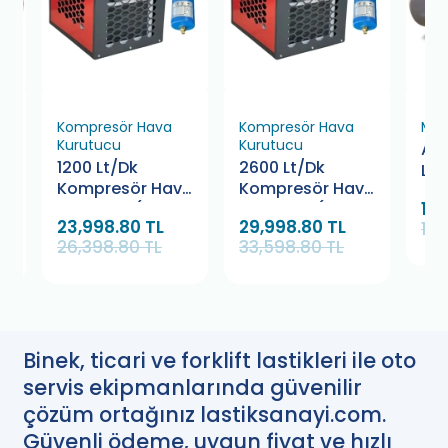
Kompresör Hava
Kompresör Hava
Mob
Kurutucu
Kurutucu
Ayd
1200 Lt/Dk
2600 Lt/Dk
Lit
r
Kompresör Hava
Kompresör Hava
Ho
116
Kurutucu (Filtre
Kurutucu (Filtre
Ko
23,998.80 TL
29,998.80 TL
119
Hediyeli)
Hediyeli)
26,398.80 TL
33,598.80 TL
Binek, ticari ve forklift lastikleri ile oto
servis ekipmanlarında güvenilir
çözüm ortağınız lastiksanayi.com.
Güvenli ödeme, uygun fiyat ve hızlı