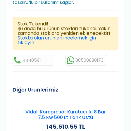
tasarruflu bir kullanım sağlar.
Stok Tükendi!
Şu anda bu ürünün stokları tükendi. Yakın
zamanda stoklara yeniden eklenecektir!
Stokta olan ürünleri incelemek için
tıklayın
4440591
08508888173
Diğer Ürünlerimiz
Vidalı Kompresör Kurutuculu 8 Bar
7.5 Kw 500 Lt Tank Üstü
145,510.55 TL