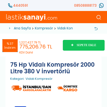
4440591
08508888173
Ana Sayfa
Kompresör
Vidalı Kompresör
75 Hp Vidal
1,227,427.79 TL
%37
775,206.76
TL
SEPETE EKLE
İndirim
KDV Dahil
75 Hp Vidalı Kompresör 2000
Litre 380 V İnvertörlü
Kategori:
Vidalı Kompresör