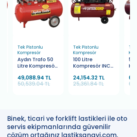
Tek Pistonlu
Tek Pistonlu
Tek
Kompresör
Kompresör
Kom
Aydın Trafo 50
100 Litre
500
r
Litre Kompresör
Kompresör INC
Ko
220 Volt
2065-8-220V
30
49,088.94 TL
24,154.32 TL
66,
50,539.04 TL
25,361.84 TL
69
Binek, ticari ve forklift lastikleri ile oto
servis ekipmanlarında güvenilir
çözüm ortağınız lastiksanayi.com.