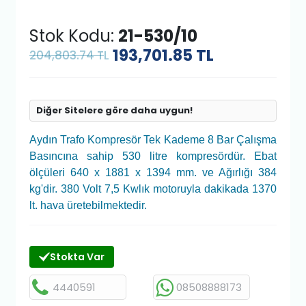
Stok Kodu:
21-530/10
193,701.85
TL
204,803.74 TL
Diğer Sitelere göre daha uygun!
Aydın Trafo Kompresör Tek Kademe 8 Bar Çalışma
Basıncına sahip 530 litre kompresördür. Ebat
ölçüleri 640 x 1881 x 1394 mm. ve Ağırlığı 384
kg'dir. 380 Volt 7,5 Kwlık motoruyla dakikada 1370
lt. hava üretebilmektedir.
Stokta Var
4440591
08508888173