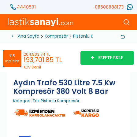
4440591
08508888173
Ana Sayfa
Kompresör
Pistonlu Kompresör
Tek Pis
204,803.74 TL
%5
193,701.85
TL
SEPETE EKLE
İndirim
KDV Dahil
Aydın Trafo 530 Litre 7.5 Kw
Kompresör 380 Volt 8 Bar
Kategori:
Tek Pistonlu Kompresör