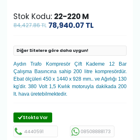
Stok Kodu:
22-220 M
78,940.07
TL
84,427.86 TL
Diğer Sitelere göre daha uygun!
Aydın Trafo Kompresör Çift Kademe 12 Bar
Çalışma Basıncına sahip 200 litre kompresördür.
Ebat ölçüleri 450 x 1440 x 928 mm.. ve Ağırlığı 130
kg'dir. 380 Volt 1,5 Kwlık motoruyla dakikada 200
lt. hava üretebilmektedir.
Stokta Var
4440591
08508888173