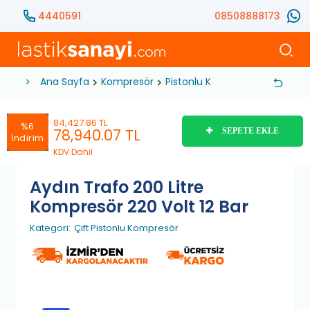
4440591
08508888173
Ana Sayfa
Kompresör
Pistonlu Kompresör
Çift Pis
84,427.86 TL
%6
78,940.07
TL
SEPETE EKLE
İndirim
KDV Dahil
Aydın Trafo 200 Litre
Kompresör 220 Volt 12 Bar
Kategori:
Çift Pistonlu Kompresör