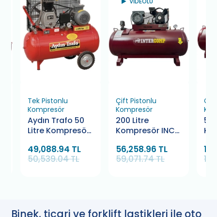
VİDEOLU
Tek Pistonlu
Çift Pistonlu
Çift
Kompresör
Kompresör
Kom
Aydın Trafo 50
200 Litre
500
Litre Kompresör
Kompresör INC
Ka
220 Volt
2090-11-220V
77
49,088.94 TL
56,258.96 TL
114
50,539.04 TL
59,071.74 TL
120
Binek, ticari ve forklift lastikleri ile oto