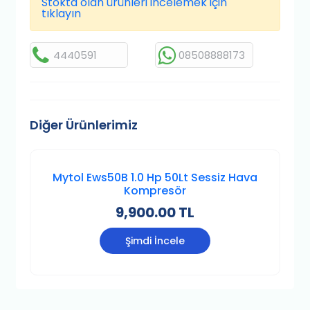
Stokta olan ürünleri incelemek için
tıklayın
4440591
08508888173
Diğer Ürünlerimiz
Mytol Ews50B 1.0 Hp 50Lt Sessiz Hava
Kompresör
9,900.00 TL
Şimdi İncele