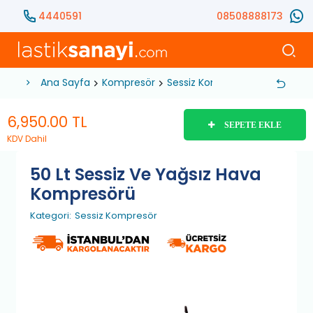
4440591
08508888173
Ana Sayfa
Kompresör
Sessiz Kompresör
50 Lt Ses
6,950.00
TL
SEPETE EKLE
KDV Dahil
50 Lt Sessiz Ve Yağsız Hava
Kompresörü
Kategori:
Sessiz Kompresör