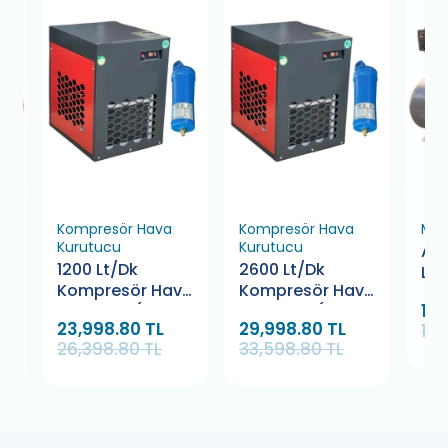
Kompresör Hava
Kompresör Hava
Mob
Kurutucu
Kurutucu
Ayd
1200 Lt/Dk
2600 Lt/Dk
Lit
r
Kompresör Hava
Kompresör Hava
Ho
116
Kurutucu (Filtre
Kurutucu (Filtre
Ko
23,998.80 TL
29,998.80 TL
119
Hediyeli)
Hediyeli)
26,398.80 TL
33,598.80 TL