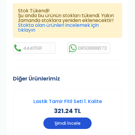
Stok Tükendi!
Şu anda bu ürünün stokları tükendi. Yakın
zamanda stoklara yeniden eklenecektir!
Stokta olan ürünleri incelemek için
tıklayın
4440591
08508888173
Diğer Ürünlerimiz
Lastik Tamir Fitil Seti 1. Kalite
321.24 TL
Şimdi İncele