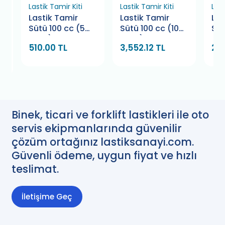
Lastik Tamir Kiti
Lastik Tamir Kiti
Last
un
Lastik Tamir
Lastik Tamir
Las
Sütü 100 cc (5
Sütü 100 cc (100
Süt
Adet)
Adet)
(2 
510.00 TL
3,552.12 TL
2,1
Binek, ticari ve forklift lastikleri ile oto
servis ekipmanlarında güvenilir
çözüm ortağınız lastiksanayi.com.
Güvenli ödeme, uygun fiyat ve hızlı
teslimat.
İletişime Geç