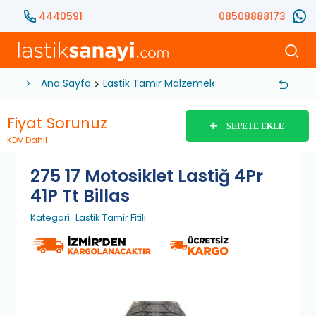
4440591
08508888173
Ana Sayfa
Lastik Tamir Malzemeleri
Lastik Tamir Kiti
Fiyat Sorunuz
SEPETE EKLE
KDV Dahil
275 17 Motosiklet Lastiğ 4Pr
41P Tt Billas
Kategori:
Lastik Tamir Fitili