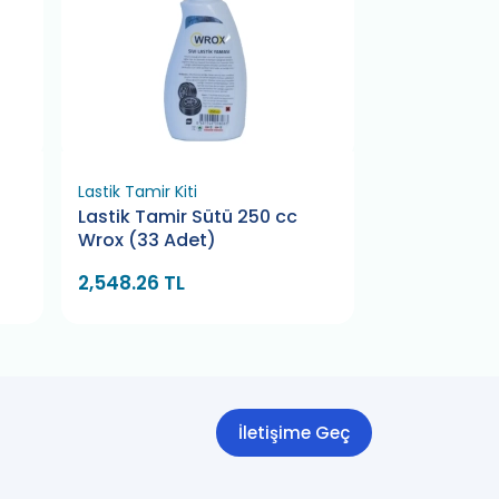
Lastik Tamir Kiti
Lastik Tamir Ki
Lastik Tamir Sütü 250 cc
Lastik Tamir
Wrox (33 Adet)
Wrox (50 Ad
2,548.26 TL
2,316.60 TL
İletişime Geç