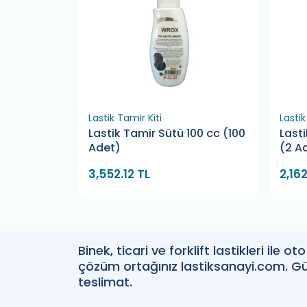
Lastik Tamir Kiti
Lastik
100 cc (5
Lastik Tamir Sütü 100 cc (100
Last
Adet)
(2 A
3,552.12 TL
2,162
Binek, ticari ve forklift lastikleri ile 
çözüm ortağınız lastiksanayi.com. Güv
teslimat.