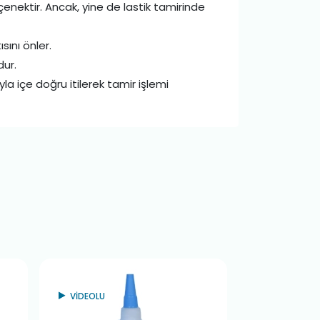
çenektir. Ancak, yine de lastik tamirinde
ını önler.
dur.
ıyla içe doğru itilerek tamir işlemi
VİDEOLU
VİDEOLU