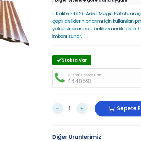
Diğer Sitelere göre daha uygun!
1. Kalite Fitil 25 Adet Magic Patch, ar
çaplı deliklerin onarımı için kullanılan p
yolculuk sırasında beklenmedik lastik ha
imkanı sunar.
Stokta Var
Müşteri Destek Hattı
4440591
Sepete E
Diğer Ürünlerimiz