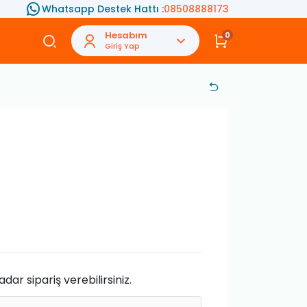
Whatsapp Destek Hattı :
08508888173
Hesabım
0
Giriş Yap
ar sipariş verebilirsiniz.