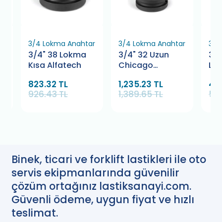
ar
3/4 Lokma Anahtar
3/4 Lokma Anahtar
3/4
3/4" 38 Lokma
3/4" 32 Uzun
3/4
Kısa Alfatech
Chicago
Lo
Pneumatic
823.32 TL
1,235.23 TL
49
926.43 TL
1,389.65 TL
55
Binek, ticari ve forklift lastikleri ile oto
servis ekipmanlarında güvenilir
çözüm ortağınız lastiksanayi.com.
Güvenli ödeme, uygun fiyat ve hızlı
teslimat.