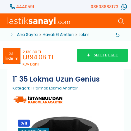
4440591
08508888173
Ana Sayfa
Havalı El Aletleri
Lokma Anahtar
1 Parma
2,130.80 TL
%11
1,894.08
TL
SEPETE EKLE
İndirim
KDV Dahil
1" 35 Lokma Uzun Genius
Kategori:
1 Parmak Lokma Anahtar
%11