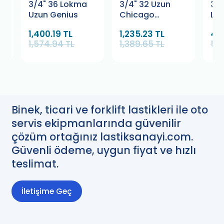
3/4" 36 Lokma
3/4" 32 Uzun
3/4
Uzun Genius
Chicago
Lo
Pneumatic
1,400.19 TL
1,235.23 TL
49
1,574.94 TL
1,389.65 TL
55
Binek, ticari ve forklift lastikleri ile oto
servis ekipmanlarında güvenilir
çözüm ortağınız lastiksanayi.com.
Güvenli ödeme, uygun fiyat ve hızlı
teslimat.
İletişime Geç