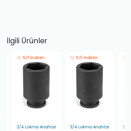
İlgili Ürünler
%11 İndirim
%11 İndirim
ar
3/4 Lokma Anahtar
3/4 Lokma Anahtar
3/4