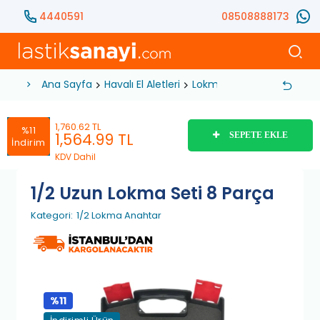
4440591
08508888173
Ana Sayfa
Havalı El Aletleri
Lokma Anahtar
1/2 Lok
1,760.62 TL
%11
1,564.99
TL
SEPETE EKLE
İndirim
KDV Dahil
1/2 Uzun Lokma Seti 8 Parça
Kategori:
1/2 Lokma Anahtar
%11