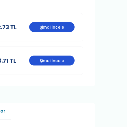
.73 TL
Şimdi İncele
.71 TL
Şimdi İncele
Sor