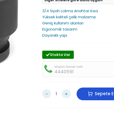
Diğer Sitelere göre daha uygun!
3/4 Siyah Lokma Anahtar Kısa
Yüksek kaliteli çelik malzeme
Geniş kullanım alanları
Ergonomik tasarım
Dayanıklı yapı
Stokta Var
Müşteri Destek Hattı
4440591
Sepete E