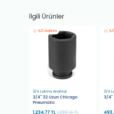
İlgili Ürünler
%11 İndirim
%1
3/4 Lokma Anahtar
3/4 L
n Genius
3/4" 32 Uzun Chicago
3/4"
Pneumatic
36 TL
1,234.77 TL
1,389.14 TL
493.