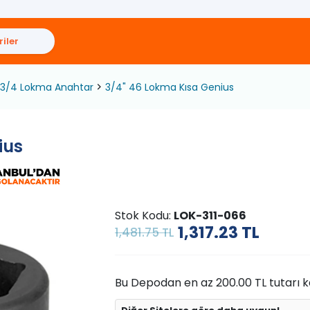
iler
3/4 Lokma Anahtar
3/4" 46 Lokma Kısa Genius
ius
Stok Kodu:
LOK-311-066
1,317.23
TL
1,481.75 TL
Bu Depodan en az 200.00 TL tutarı kad