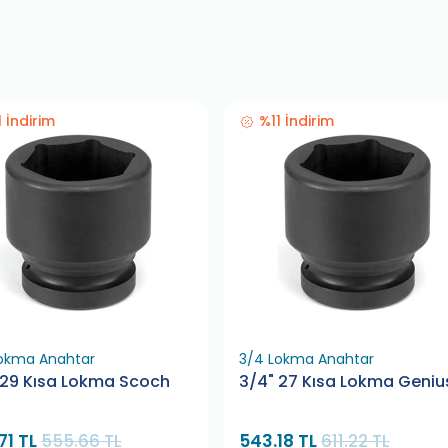
1 İndirim
%11 İndirim
okma Anahtar
3/4 Lokma Anahtar
 29 Kısa Lokma Scoch
3/4" 27 Kısa Lokma Geniu
71 TL
555.66 TL
543.18 TL
611.22 TL