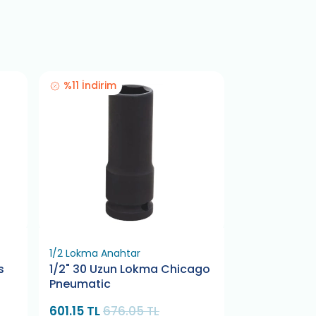
%11 İndirim
%11 İndirim
1/2 Lokma Anahtar
1/2 Lokma Ana
s
1/2" 30 Uzun Lokma Chicago
1/2" 22 Uzu
Pneumatic
Pneumatic
601.15 TL
676.05 TL
452.73 TL
5