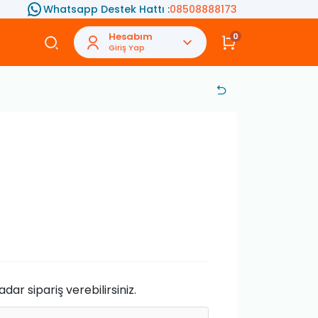
Whatsapp Destek Hattı :
08508888173
Hesabım
0
Giriş Yap
ar sipariş verebilirsiniz.