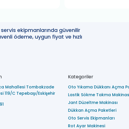
oto servis ekipmanlarında güvenilir
enli ödeme, uygun fiyat ve hızlı
m
Kategoriler
ca Mahallesi Tombakzade
Oto Yıkama Dükkanı Açma Pa
i 119/C Tepebaşı/Eskişehir
Lastik Sökme Takma Makinas
Jant Düzeltme Makinası
91
Dükkan Açma Paketleri
Oto Servis Ekipmanları
Rot Ayar Makinesi