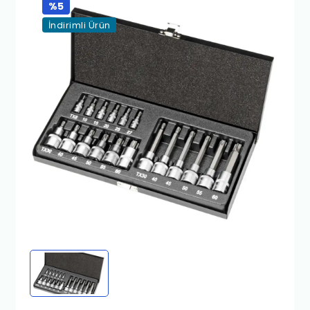
%5
İndirimli Ürün