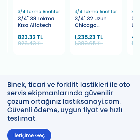
ar
3/4 Lokma Anahtar
3/4 Lokma Anahtar
3/4
3/4" 38 Lokma
3/4" 32 Uzun
3/4
Kısa Alfatech
Chicago
Lo
Pneumatic
823.32 TL
1,235.23 TL
49
926.43 TL
1,389.65 TL
55
Binek, ticari ve forklift lastikleri ile oto
servis ekipmanlarında güvenilir
çözüm ortağınız lastiksanayi.com.
Güvenli ödeme, uygun fiyat ve hızlı
teslimat.
İletişime Geç