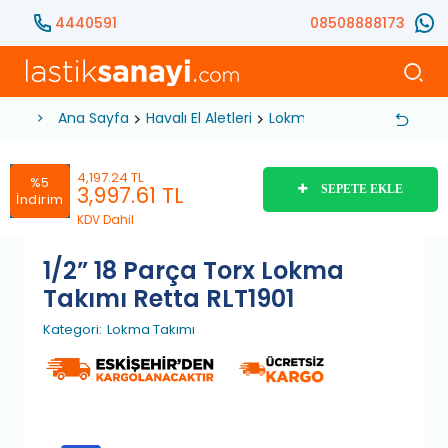
4440591
08508888173
Ana Sayfa
Havalı El Aletleri
Lokma Anahtar
Lokma 
4,197.24 TL
%5
3,997.61
TL
SEPETE EKLE
İndirim
KDV Dahil
1/2” 18 Parça Torx Lokma
Takımı Retta RLT1901
Kategori:
Lokma Takımı