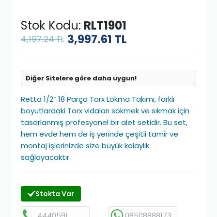
Stok Kodu:
RLT1901
3,997.61
TL
4,197.24 TL
Diğer Sitelere göre daha uygun!
Retta 1/2” 18 Parça Torx Lokma Takımı, farklı
boyutlardaki Torx vidaları sökmek ve sıkmak için
tasarlanmış profesyonel bir alet setidir. Bu set,
hem evde hem de iş yerinde çeşitli tamir ve
montaj işlerinizde size büyük kolaylık
sağlayacaktır.
Stokta Var
4440591
08508888173