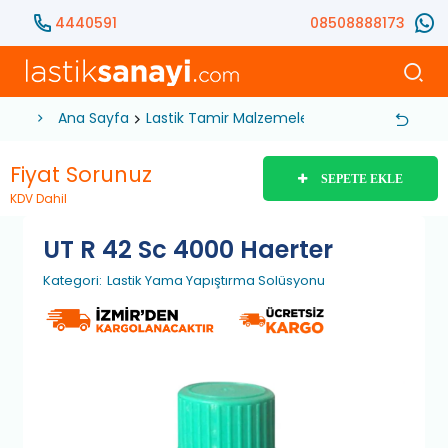
4440591
08508888173
Ana Sayfa
Lastik Tamir Malzemeleri
Lastik Yama Yap
Fiyat Sorunuz
SEPETE EKLE
KDV Dahil
UT R 42 Sc 4000 Haerter
Kategori:
Lastik Yama Yapıştırma Solüsyonu