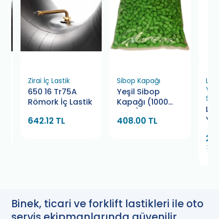
Zirai İç Lastik
Sibop Kapağı
Las
Yap
650 16 Tr75A
Yeşil Sibop
Sol
k
Römork İç Lastik
Kapağı (1000
La
Adet)
Yap
642.12 TL
408.00 TL
So
247
Bam
TL
Binek, ticari ve forklift lastikleri ile oto
servis ekipmanlarında güvenilir