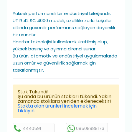
Yüksek performanslı bir endüstriyel bileşendir.
UT R 42 SC 4000 modeli, özellikle zorlu koşullar
altında güvenilir performans sağlayan dayanıklı
bir üründür.
Haerter teknolojisi kullanılarak üretilmiş olup,
yüksek basınç ve aşınma direnci sunar.
Bu ürün, otomotiv ve endüstriyel uygulamalarda
uzun ömür ve güvenilirlik sağlamak için
tasarlanmıştır.
Stok Tükendi!
Şu anda bu ürünün stokları tükendi. Yakın
zamanda stoklara yeniden eklenecektir!
Stokta olan ürünleri incelemek için
tıklayın
4440591
08508888173