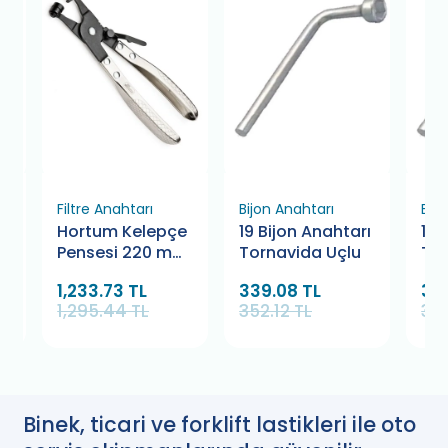
Filtre Anahtarı
Bijon Anahtarı
Bij
Hortum Kelepçe
19 Bijon Anahtarı
17 
Pensesi 220 mm
Tornavida Uçlu
Tor
Retta RKP3049
1,233.73 TL
339.08 TL
33
1,295.44 TL
352.12 TL
352
Binek, ticari ve forklift lastikleri ile oto