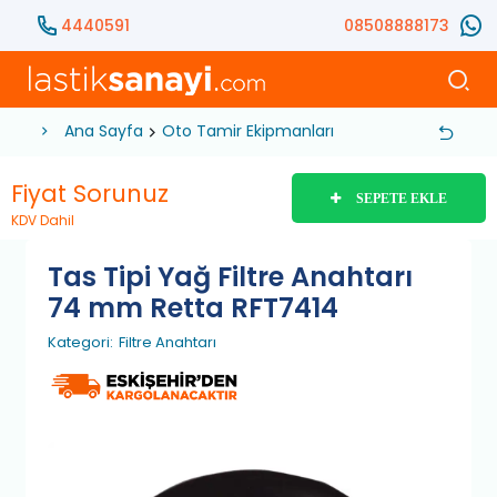
4440591
08508888173
Ana Sayfa
Oto Tamir Ekipmanları
Hırdavat
El Aletle
Fiyat Sorunuz
SEPETE EKLE
KDV Dahil
Tas Tipi Yağ Filtre Anahtarı
74 mm Retta RFT7414
Kategori:
Filtre Anahtarı