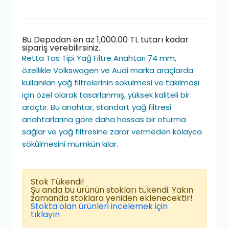
Bu Depodan en az 1,000.00 TL tutarı kadar
sipariş verebilirsiniz.
Retta Tas Tipi Yağ Filtre Anahtarı 74 mm,
özellikle Volkswagen ve Audi marka araçlarda
kullanılan yağ filtrelerinin sökülmesi ve takılması
için özel olarak tasarlanmış, yüksek kaliteli bir
araçtır. Bu anahtar, standart yağ filtresi
anahtarlarına göre daha hassas bir oturma
sağlar ve yağ filtresine zarar vermeden kolayca
sökülmesini mümkün kılar.
Stok Tükendi!
Şu anda bu ürünün stokları tükendi. Yakın
zamanda stoklara yeniden eklenecektir!
Stokta olan ürünleri incelemek için
tıklayın