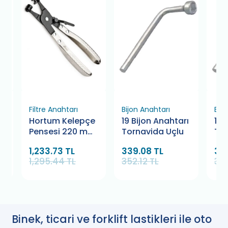
Filtre Anahtarı
Bijon Anahtarı
Bij
Hortum Kelepçe
19 Bijon Anahtarı
17 
Pensesi 220 mm
Tornavida Uçlu
Tor
Retta RKP3049
1,233.73 TL
339.08 TL
33
1,295.44 TL
352.12 TL
352
Binek, ticari ve forklift lastikleri ile oto