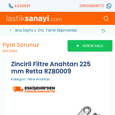
4440591
08508888173
Ana Sayfa
Oto Tamir Ekipmanları
Hırdavat
El Aletle
Fiyat Sorunuz
SEPETE EKLE
KDV Dahil
Zincirli Filtre Anahtarı 225
mm Retta RZB0009
Kategori:
Filtre Anahtarı