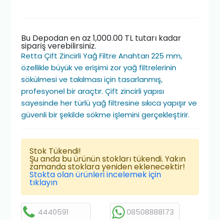
Bu Depodan en az 1,000.00 TL tutarı kadar
sipariş verebilirsiniz.
Retta Çift Zincirli Yağ Filtre Anahtarı 225 mm,
özellikle büyük ve erişimi zor yağ filtrelerinin
sökülmesi ve takılması için tasarlanmış,
profesyonel bir araçtır. Çift zincirli yapısı
sayesinde her türlü yağ filtresine sıkıca yapışır ve
güvenli bir şekilde sökme işlemini gerçekleştirir.
Stok Tükendi!
Şu anda bu ürünün stokları tükendi. Yakın
zamanda stoklara yeniden eklenecektir!
Stokta olan ürünleri incelemek için
tıklayın
4440591
08508888173