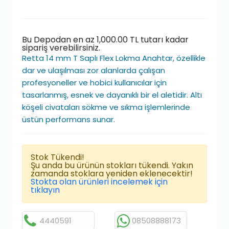
Bu Depodan en az 1,000.00 TL tutarı kadar
sipariş verebilirsiniz.
Retta 14 mm T Saplı Flex Lokma Anahtar, özellikle
dar ve ulaşılması zor alanlarda çalışan
profesyoneller ve hobici kullanıcılar için
tasarlanmış, esnek ve dayanıklı bir el aletidir. Altı
köşeli civataları sökme ve sıkma işlemlerinde
üstün performans sunar.
Stok Tükendi!
Şu anda bu ürünün stokları tükendi. Yakın
zamanda stoklara yeniden eklenecektir!
Stokta olan ürünleri incelemek için
tıklayın
4440591
08508888173