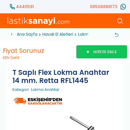
4440591
08508888173
Ana Sayfa
Havalı El Aletleri
Lokma Anahtar
T Saplı
Fiyat Sorunuz
SEPETE EKLE
KDV Dahil
T Saplı Flex Lokma Anahtar
14 mm. Retta RFL1445
Kategori:
Lokma Anahtar