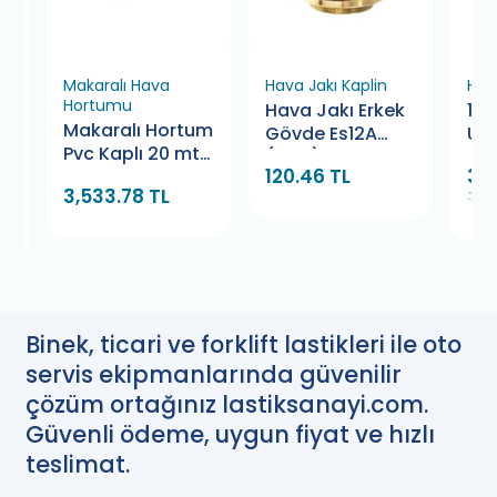
Makaralı Hava
Hava Jakı Kaplin
Hav
Hortumu
Hava Jakı Erkek
1/4
um
Makaralı Hortum
Gövde Es12A
Uç 
t.
Pvc Kaplı 20 mt.
(Yerli)
120.46 TL
36
Xiebo
3,533.78 TL
TL
Binek, ticari ve forklift lastikleri ile oto
servis ekipmanlarında güvenilir
çözüm ortağınız lastiksanayi.com.
Güvenli ödeme, uygun fiyat ve hızlı
teslimat.