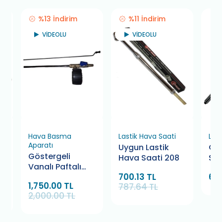
%13 İndirim
%11 İndirim
VİDEOLU
VİDEOLU
Hava Basma
Lastik Hava Saati
Las
Aparatı
Uygun Lastik
Çu
Göstergeli
Hava Saati 208
Saa
Vanalı Paftalı
00
700.13 TL
64
Hava Jakı
1,750.00 TL
787.64 TL
2,000.00 TL