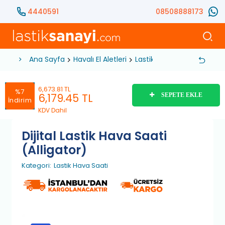
4440591
08508888173
Ana Sayfa
Havalı El Aletleri
Lastik Servis Hava Basma 
6,673.81 TL
%7
6,179.45
TL
SEPETE EKLE
İndirim
KDV Dahil
Dijital Lastik Hava Saati
(Alligator)
Kategori:
Lastik Hava Saati