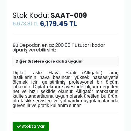
Stok Kodu:
SAAT-009
6,179.45
TL
6,673.81 TL
Bu Depodan en az 200.00 TL tutarı kadar
sipariş verebilirsiniz.
Diğer Sitelere göre daha uygun!
Dijital Lastik Hava Saati (Alligator), araç
lastiklerinin hava basıncını yüksek hassasiyetle
ölçmek için geliştirilmiş profesyonel bir ölçüm
cihazıdır. Dijital ekranı sayesinde ölçüm değerleri
net ve hızlı şekilde okunur. Alligator markasının
kalite standartlarına uygun olarak üretilen bu ürün,
oto lastik servisleri ve yol yardım uygulamalarında
güvenilir ve pratik kullanım sunar.
Stokta Var