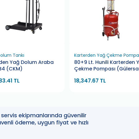
olum Tankı
Karterden Yağ Çekme Pompa
lden Yağ Dolum Araba
80+9 Lt. Hunili Karterden 
 B4 (CKM)
Çekme Pompası (Gülersa
83.41 TL
18,347.67 TL
oto servis ekipmanlarında güvenilir
enli ödeme, uygun fiyat ve hızlı