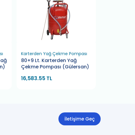
sı
Karterden Yağ Çekme Pompası
Karterden Ya
Yağ
80+9 Lt. Karterden Yağ
80 Lt. Kart
n)
Çekme Pompası (Gülersan)
Pompası (G
16,583.55 TL
12,927.79 TL
İletişime Geç