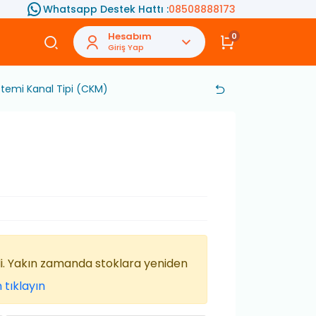
Whatsapp Destek Hattı :
08508888173
Hesabım
0
Giriş Yap
temi Kanal Tipi (CKM)
di. Yakın zamanda stoklara yeniden
 tıklayın