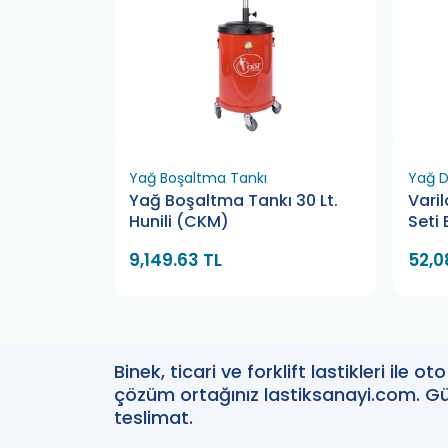
Pompası
Yağ Boşaltma Tankı
Yağ D
nzıman
Yağ Boşaltma Tankı 30 Lt.
Vari
Hunili (CKM)
Seti
9,149.63 TL
52,0
Binek, ticari ve forklift lastikleri ile 
çözüm ortağınız lastiksanayi.com. Güv
teslimat.