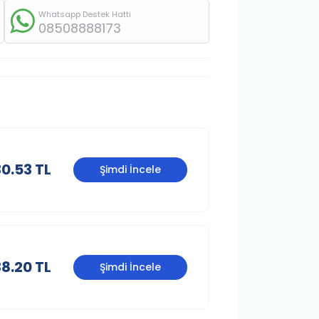
Whatsapp Destek Hattı
08508888173
30.53 TL
Şimdi İncele
38.20 TL
Şimdi İncele