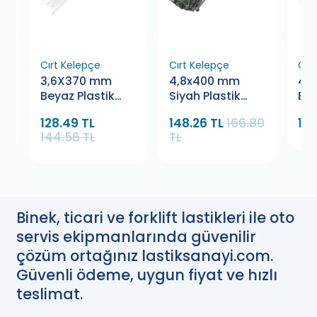
Cırt Kelepçe
Cırt Kelepçe
Cır
3,6X370 mm
4,8x400 mm
4.
Beyaz Plastik
Siyah Plastik
Bey
n
Kelepçe Pemsan
Kelepçe Bamek
Ke
128.49 TL
148.26 TL
166.80
166
144.56 TL
TL
Binek, ticari ve forklift lastikleri ile oto
servis ekipmanlarında güvenilir
çözüm ortağınız lastiksanayi.com.
Güvenli ödeme, uygun fiyat ve hızlı
teslimat.