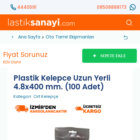
4440591
08508888173
Ana Sayfa
Oto Tamir Ekipmanları
Hırdavat
Sarf ve
Fiyat Sorunuz
SEPETE EKLE
KDV Dahil
Plastik Kelepce Uzun Yerli
4.8x400 mm. (100 Adet)
Kategori:
Cırt Kelepçe