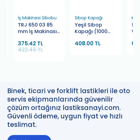
İş Makinesi Sibobu
Sibop Kapağı
Kau
m
TRJ 650 03 85
Yeşil Sibop
Sc
mm İş Makinası
Kapağı (1000
VA
Sibop
Adet)
375.42 TL
408.00 TL
66
422.45 TL
Binek, ticari ve forklift lastikleri ile oto
servis ekipmanlarında güvenilir
çözüm ortağınız lastiksanayi.com.
Güvenli ödeme, uygun fiyat ve hızlı
teslimat.