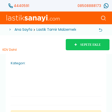
4440591
08508888173
Ana Sayfa
Lastik Tamir Malzemeleri
Sibop
Metal ve
SEPETE EKLE
KDV Dahil
Kategori: