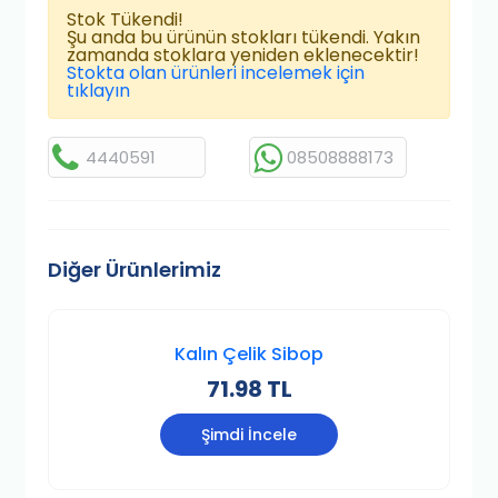
Stok Tükendi!
Şu anda bu ürünün stokları tükendi. Yakın
zamanda stoklara yeniden eklenecektir!
Stokta olan ürünleri incelemek için
tıklayın
4440591
08508888173
Diğer Ürünlerimiz
Kalın Çelik Sibop
71.98 TL
Şimdi İncele