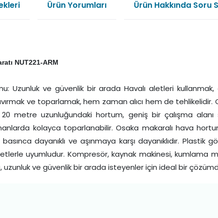
kleri
Ürün Yorumları
Ürün Hakkında Soru 
aratı NUT221-ARM
Uzunluk ve güvenlik bir arada Havalı aletleri kullanmak, öze
ak kıvırmak ve toparlamak, hem zaman alıcı hem de tehlikelid
 20 metre uzunluğundaki hortum, geniş bir çalışma alanı 
anlarda kolayca toparlanabilir. Osaka makaralı hava hortum
 basınca dayanıklı ve aşınmaya karşı dayanıklıdır. Plastik gö
etlerle uyumludur. Kompresör, kaynak makinesi, kumlama makin
zunluk ve güvenlik bir arada isteyenler için ideal bir çözümd