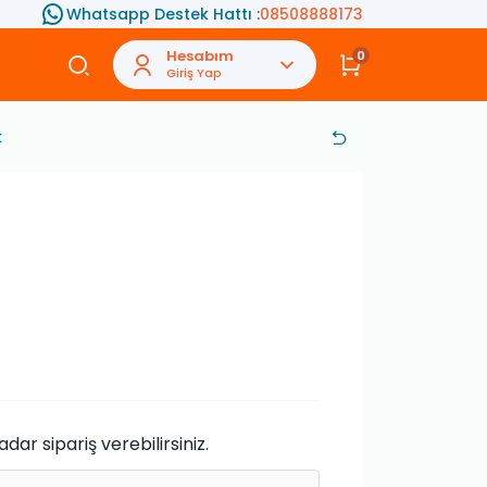
Whatsapp Destek Hattı :
08508888173
Hesabım
0
Giriş Yap
k
ar sipariş verebilirsiniz.