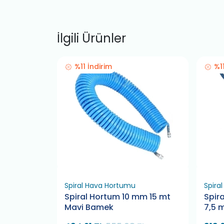
İlgili Ürünler
%11 İndirim
%1
Spiral Hava Hortumu
Spira
2 Hava
Spiral Hortum 10 mm 15 mt
Spir
5 Metre
Mavi Bamek
7,5 