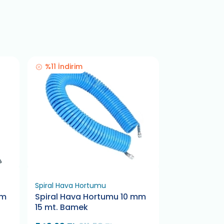
%11 İndirim
Spiral Hava Hortumu
Makaralı Hav
mm
Spiral Hava Hortumu 10 mm
Makaralı Ho
15 mt. Bamek
20 mt. Xieb