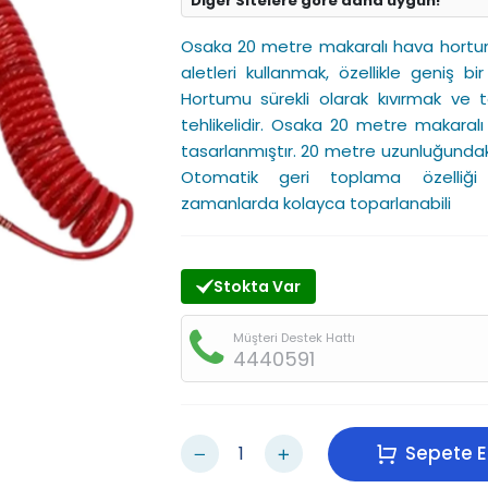
Diğer Sitelere göre daha uygun!
Osaka 20 metre makaralı hava hortumu
aletleri kullanmak, özellikle geniş bir 
Hortumu sürekli olarak kıvırmak v
tehlikelidir. Osaka 20 metre makara
tasarlanmıştır. 20 metre uzunluğundaki
Otomatik geri toplama özelliği 
zamanlarda kolayca toparlanabili
Stokta Var
Müşteri Destek Hattı
4440591
Sepete E