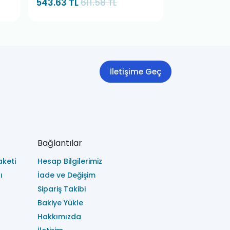
543.63 TL
611.58 TL
3,533.78 TL
İletişime Geç
Bağlantılar
keti
Hesap Bilgilerimiz
ı
İade ve Değişim
Sipariş Takibi
Bakiye Yükle
Hakkımızda