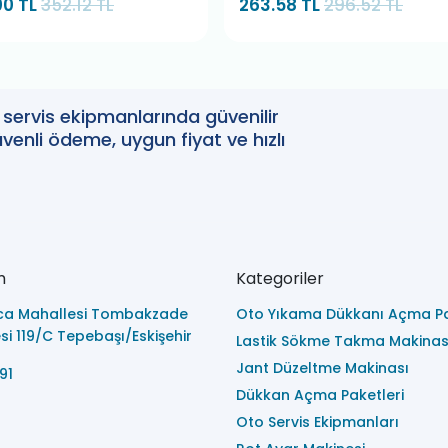
00 TL
352.12 TL
263.58 TL
296.52 TL
oto servis ekipmanlarında güvenilir
enli ödeme, uygun fiyat ve hızlı
m
Kategoriler
ca Mahallesi Tombakzade
Oto Yıkama Dükkanı Açma Pa
i 119/C Tepebaşı/Eskişehir
Lastik Sökme Takma Makinas
Jant Düzeltme Makinası
91
Dükkan Açma Paketleri
Oto Servis Ekipmanları