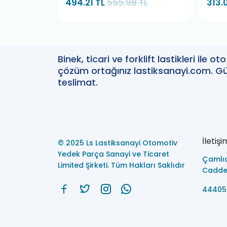
494.21 TL
555.98 TL
313.
Binek, ticari ve forklift lastikleri ile 
çözüm ortağınız lastiksanayi.com. Güv
teslimat.
İletişi
© 2025 Ls Lastiksanayi Otomotiv
Yedek Parça Sanayi ve Ticaret
Çamlı
Limited Şirketi. Tüm Hakları Saklıdır
Caddes
44405