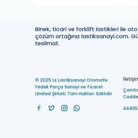
Binek, ticari ve forklift lastikleri ile 
çözüm ortağınız lastiksanayi.com. Güv
teslimat.
İletişi
© 2025 Ls Lastiksanayi Otomotiv
Yedek Parça Sanayi ve Ticaret
Çamlı
Limited Şirketi. Tüm Hakları Saklıdır
Caddes
44405