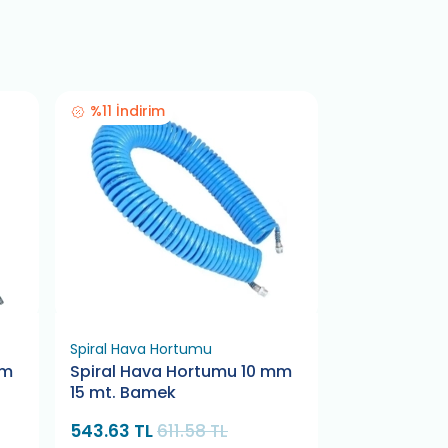
%11 İndirim
Spiral Hava Hortumu
Makaralı Hav
mm
Spiral Hava Hortumu 10 mm
Makaralı Ho
15 mt. Bamek
20 mt. Xieb
543.63 TL
611.58 TL
3,533.78 TL