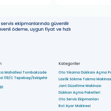
oto servis ekipmanlarında güvenilir
enli ödeme, uygun fiyat ve hızlı
m
Kategoriler
ca Mahallesi Tombakzade
Oto Yıkama Dükkanı Açma Pa
i 119/C Tepebaşı/Eskişehir
Lastik Sökme Takma Makinas
Jant Düzeltme Makinası
91
Dükkan Açma Paketleri
Oto Servis Ekipmanları
Rot Ayar Makinesi