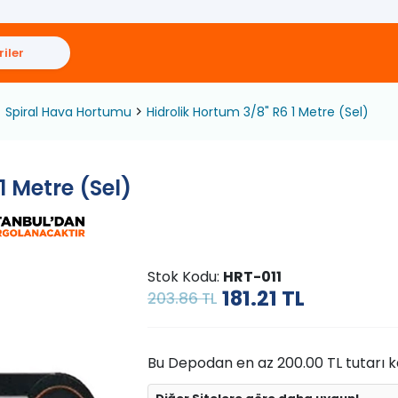
iler
Spiral Hava Hortumu
Hidrolik Hortum 3/8" R6 1 Metre (Sel)
1 Metre (Sel)
Stok Kodu:
HRT-011
181.21
TL
203.86 TL
Bu Depodan en az 200.00 TL tutarı kad