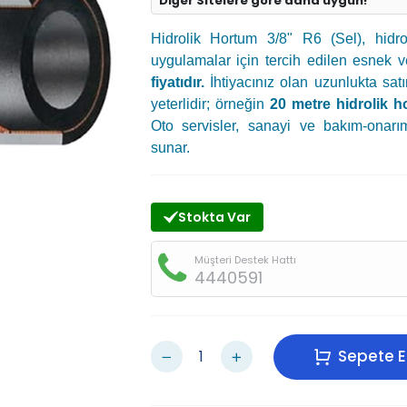
Diğer Sitelere göre daha uygun!
Hidrolik Hortum 3/8" R6 (Sel), hidro
uygulamalar için tercih edilen esnek v
fiyatıdır.
İhtiyacınız olan uzunlukta satı
yeterlidir; örneğin
20 metre hidrolik h
Oto servisler, sanayi ve bakım-onarı
sunar.
Stokta Var
Müşteri Destek Hattı
4440591
Sepete E