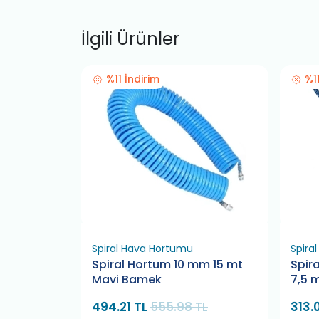
İlgili Ürünler
%11 İndirim
%1
Spiral Hava Hortumu
Spira
2 Hava
Spiral Hortum 10 mm 15 mt
Spir
5 Metre
Mavi Bamek
7,5 
494.21 TL
555.98 TL
313.