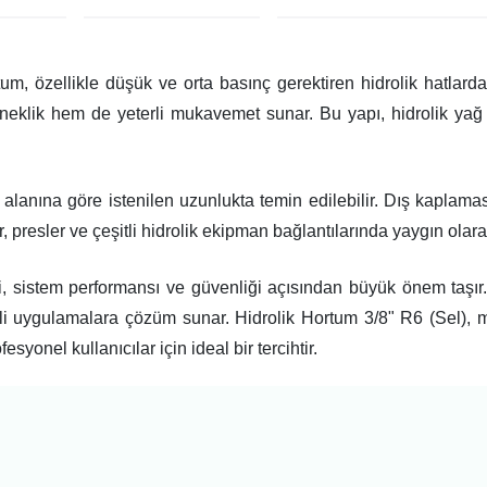
tum, özellikle düşük ve orta basınç gerektiren hidrolik hatlarda
neklik hem de yeterli mukavemet sunar. Bu yapı, hidrolik yağ 
m alanına göre istenilen uzunlukta temin edilebilir. Dış kaplam
olar, presler ve çeşitli hidrolik ekipman bağlantılarında yaygın olarak
mi, sistem performansı ve güvenliği açısından büyük önem taş
tli uygulamalara çözüm sunar. Hidrolik Hortum 3/8" R6 (Sel), m
syonel kullanıcılar için ideal bir tercihtir.