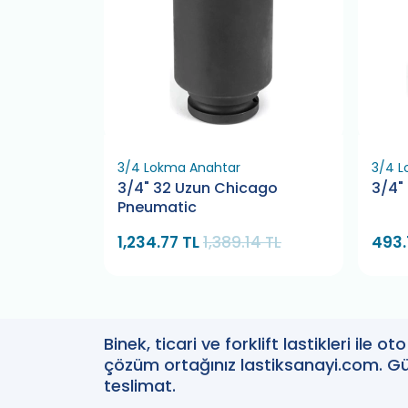
3/4 Lokma Anahtar
3/4 L
a Alfatech
3/4" 32 Uzun Chicago
3/4"
Pneumatic
TL
1,234.77 TL
1,389.14 TL
493.
Binek, ticari ve forklift lastikleri ile 
çözüm ortağınız lastiksanayi.com. Güv
teslimat.