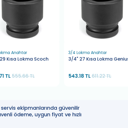
okma Anahtar
3/4 Lokma Anahtar
 29 Kısa Lokma Scoch
3/4" 27 Kısa Lokma Geniu
71 TL
555.66 TL
543.18 TL
611.22 TL
oto servis ekipmanlarında güvenilir
enli ödeme, uygun fiyat ve hızlı