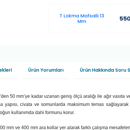
T Lokma Mafsallı 13
550
Mm
kleri
Ürün Yorumları
Ürün Hakkında Soru 
m’den 50 mm’ye kadar uzanan geniş ölçü aralığı ile ağır vasıta v
okma yapısı, civata ve somunlarda maksimum temas sağlayarak s
yoğun kullanımda dahi formunu korur.
ol, 200 mm ve 400 mm ara kollar yer alarak farklı çalışma mesaf