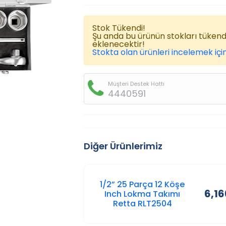
Stok Tükendi!
Şu anda bu ürünün stokları tüken
eklenecektir!
Stokta olan ürünleri incelemek için
Müşteri Destek Hattı
4440591
Diğer Ürünlerimiz
1/2” 25 Parça 12 Köşe
6,16
Inch Lokma Takımı
Retta RLT2504