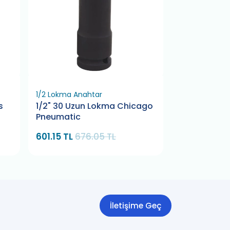
1/2 Lokma Anahtar
1/2 Lokma Ana
s
1/2" 30 Uzun Lokma Chicago
1/2" 22 Uzu
Pneumatic
Pneumatic
601.15 TL
676.05 TL
452.73 TL
5
İletişime Geç