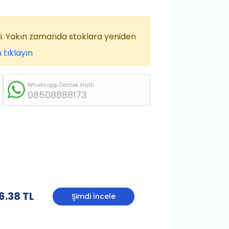
di. Yakın zamanda stoklara yeniden
 tıklayın
Whatsapp Destek Hattı
08508888173
6.38 TL
Şimdi İncele