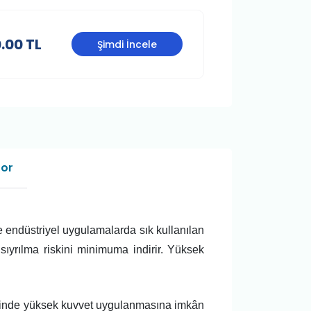
.00 TL
Şimdi İncele
Sor
e endüstriyel uygulamalarda sık kullanılan
ıyrılma riskini minimuma indirir. Yüksek
elerinde yüksek kuvvet uygulanmasına imkân