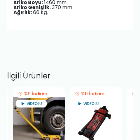
Kriko Boyu:
1460 mm
Kriko Genişlik.
370 mm
Ağırlık:
66 Kg.
İlgili Ürünler
%9 İndirim
%11 İndirim
VİDEOLU
VİDEOLU