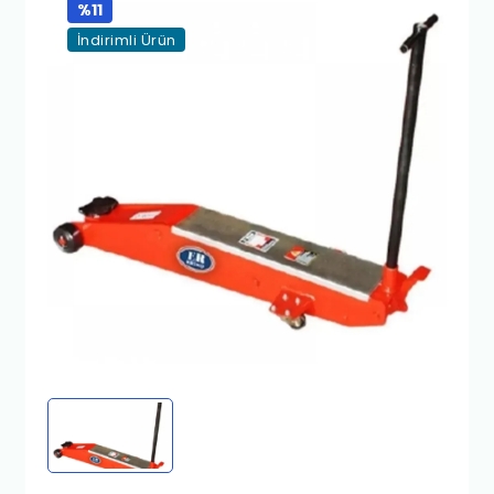
%11
İndirimli Ürün