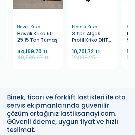
Havalı Kriko
Hidrolik Kriko
Şan
Havalı Kriko 50
3 Ton Alçak
500
25 15 Ton Tümaş
Profil Kriko DHT
Şa
Ekonomik
Kri
44,169.70 TL
10,701.72 TL
15,
48,586.67 TL
12,039.25 TL
17,
Binek, ticari ve forklift lastikleri ile oto
servis ekipmanlarında güvenilir
çözüm ortağınız lastiksanayi.com.
Güvenli ödeme, uygun fiyat ve hızlı
teslimat.