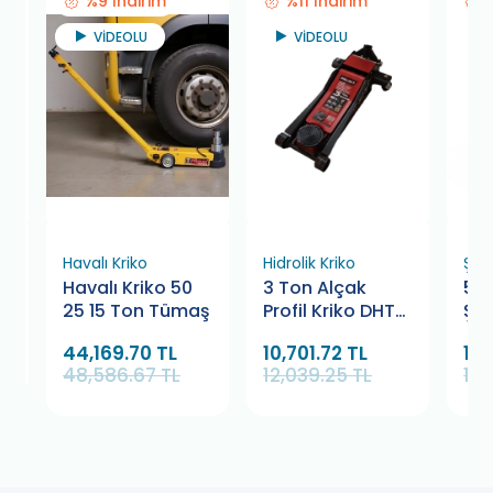
%9 İndirim
%11 İndirim
VİDEOLU
VİDEOLU
Havalı Kriko
Hidrolik Kriko
Şan
Havalı Kriko 50
3 Ton Alçak
500
25 15 Ton Tümaş
Profil Kriko DHT
Şa
Ekonomik
Kri
44,169.70 TL
10,701.72 TL
15,
48,586.67 TL
12,039.25 TL
17,