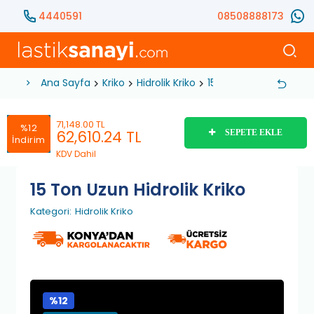
4440591
08508888173
Ana Sayfa
Kriko
Hidrolik Kriko
15 Ton Uzun Hidrolik Kr
71,148.00 TL
%12
62,610.24
TL
SEPETE EKLE
İndirim
KDV Dahil
15 Ton Uzun Hidrolik Kriko
Kategori:
Hidrolik Kriko
%12