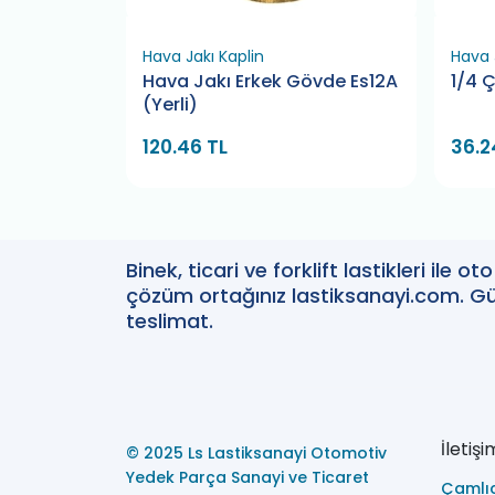
sı
Hava Jakı Kaplin
Hava 
abancası
Hava Jakı Erkek Gövde Es12A
1/4 Ç
(Yerli)
5.35 TL
120.46 TL
36.2
Binek, ticari ve forklift lastikleri ile 
çözüm ortağınız lastiksanayi.com. Güv
teslimat.
İletişi
© 2025 Ls Lastiksanayi Otomotiv
Yedek Parça Sanayi ve Ticaret
Çamlı