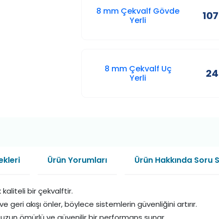
8 mm Çekvalf Gövde
107
Yerli
8 mm Çekvalf Uç
24
Yerli
kleri
Ürün Yorumları
Ürün Hakkında Soru 
aliteli bir çekvalftir.
ve geri akışı önler, böylece sistemlerin güvenliğini artırır.
 uzun ömürlü ve güvenilir bir performans sunar.