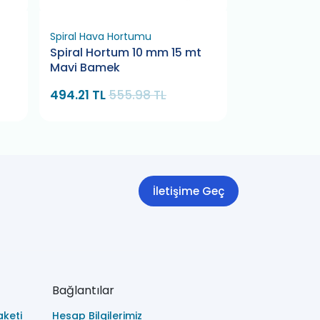
Spiral Hava Hortumu
Lastik Hava Sa
Spiral Hortum 10 mm 15 mt
Uygun Lasti
Mavi Bamek
494.21 TL
555.98 TL
700.13 TL
78
İletişime Geç
Bağlantılar
keti
Hesap Bilgilerimiz