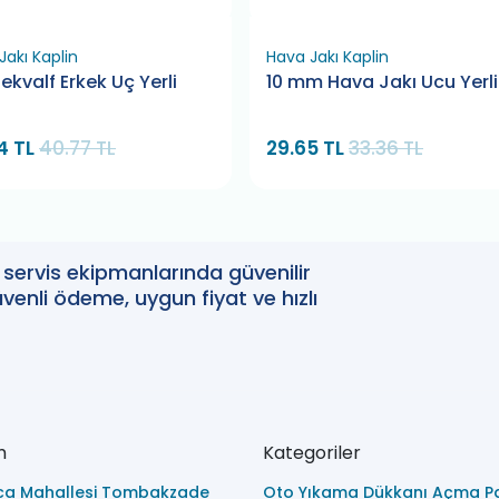
Jakı Kaplin
Hava Jakı Kaplin
ekvalf Erkek Uç Yerli
10 mm Hava Jakı Ucu Yerli
4 TL
40.77 TL
29.65 TL
33.36 TL
oto servis ekipmanlarında güvenilir
enli ödeme, uygun fiyat ve hızlı
m
Kategoriler
ca Mahallesi Tombakzade
Oto Yıkama Dükkanı Açma Pa