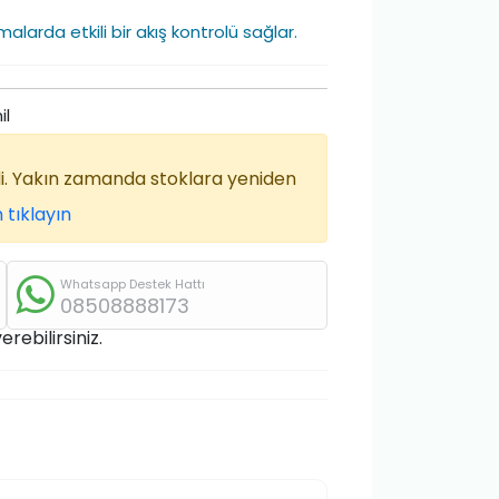
alarda etkili bir akış kontrolü sağlar.
il
di. Yakın zamanda stoklara yeniden
 tıklayın
Whatsapp Destek Hattı
08508888173
rebilirsiniz.