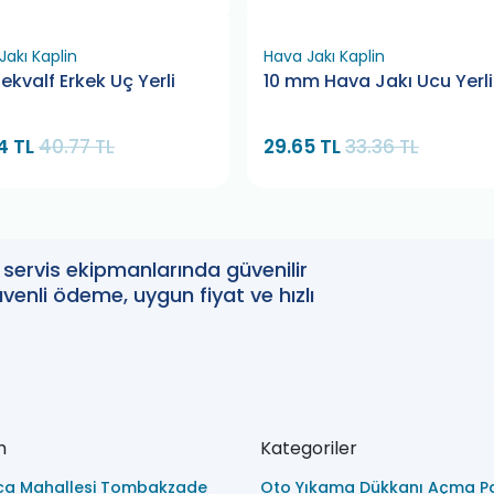
Jakı Kaplin
Hava Jakı Kaplin
ekvalf Erkek Uç Yerli
10 mm Hava Jakı Ucu Yerli
4 TL
40.77 TL
29.65 TL
33.36 TL
oto servis ekipmanlarında güvenilir
enli ödeme, uygun fiyat ve hızlı
m
Kategoriler
ca Mahallesi Tombakzade
Oto Yıkama Dükkanı Açma Pa