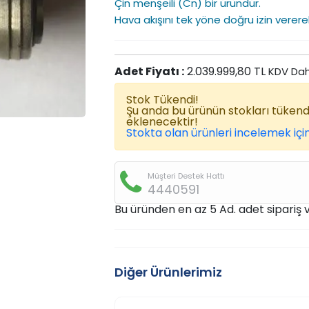
Çin menşeili (Cn) bir üründür.
Hava akışını tek yöne doğru izin verer
Adet Fiyatı :
2.039.999,80 TL
KDV Dah
Stok Tükendi!
Şu anda bu ürünün stokları tüken
eklenecektir!
Stokta olan ürünleri incelemek için
Müşteri Destek Hattı
4440591
Bu üründen en az 5 Ad. adet sipariş ve
Diğer Ürünlerimiz