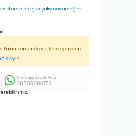
ek sistemin düzgün çalışmasını sağlar.
il
di. Yakın zamanda stoklara yeniden
 tıklayın
Whatsapp Destek Hattı
08508888173
rebilirsiniz.