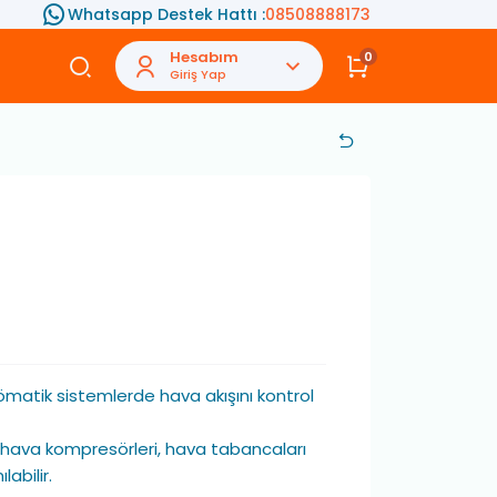
Whatsapp Destek Hattı :
08508888173
Hesabım
0
Giriş Yap
ömatik sistemlerde hava akışını kontrol
, hava kompresörleri, hava tabancaları
abilir.