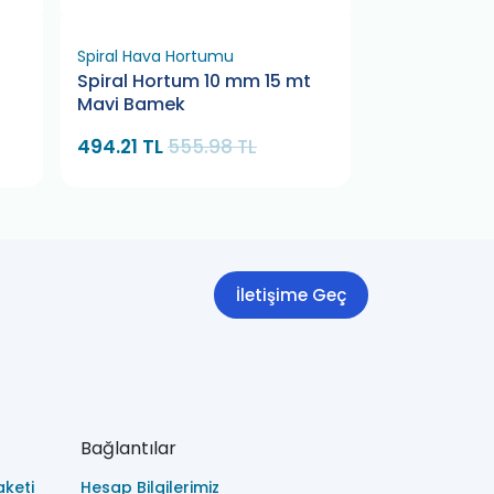
Spiral Hava Hortumu
Lastik Hava Sa
Spiral Hortum 10 mm 15 mt
Uygun Lasti
Mavi Bamek
494.21 TL
555.98 TL
700.13 TL
78
İletişime Geç
Bağlantılar
keti
Hesap Bilgilerimiz