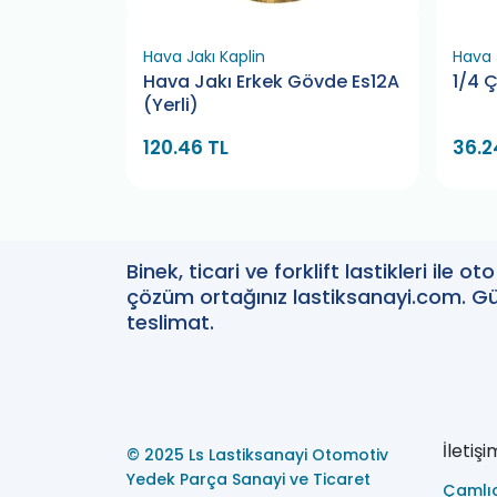
a
Hava Jakı Kaplin
Hava 
ti
Hava Jakı Erkek Gövde Es12A
1/4 Ç
(Yerli)
8 TL
120.46 TL
36.2
Binek, ticari ve forklift lastikleri ile 
çözüm ortağınız lastiksanayi.com. Güv
teslimat.
İletişi
© 2025 Ls Lastiksanayi Otomotiv
Yedek Parça Sanayi ve Ticaret
Çamlı