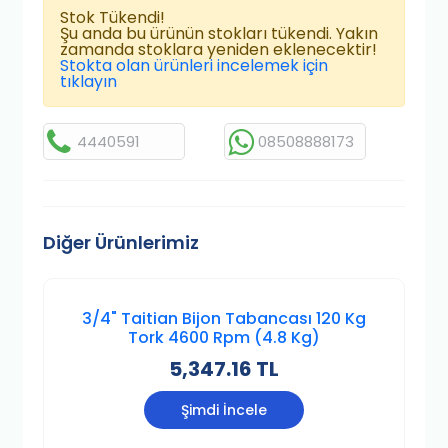
Stok Tükendi!
Şu anda bu ürünün stokları tükendi. Yakın
zamanda stoklara yeniden eklenecektir!
Stokta olan ürünleri incelemek için
tıklayın
4440591
08508888173
Diğer Ürünlerimiz
3/4" Taitian Bijon Tabancası 120 Kg
Tork 4600 Rpm (4.8 Kg)
5,347.16 TL
Şimdi İncele