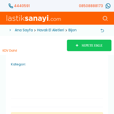
4440591
08508888173
Ana Sayfa
Havalı El Aletleri
Bijon Tabancası
3/4 İnç
SEPETE EKLE
KDV Dahil
Kategori: