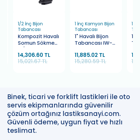
1/2 İnç Bijon
1 İnç Kamyon Bijon
1 İ
Tabancası
Tabancası
Tab
Kompozit Havalı
1" Havalı Bijon
1" 
Somun Sökme
Tabancası IW-
Ta
-1/2” 1750 Tork
5A2750
kg 
14,306.60 TL
11,885.02 TL
16,
Retta RHS1750
(Sappower)
Os
15,021.67 TL
15,280.59 TL
18,
Binek, ticari ve forklift lastikleri ile oto
servis ekipmanlarında güvenilir
çözüm ortağınız lastiksanayi.com.
Güvenli ödeme, uygun fiyat ve hızlı
teslimat.