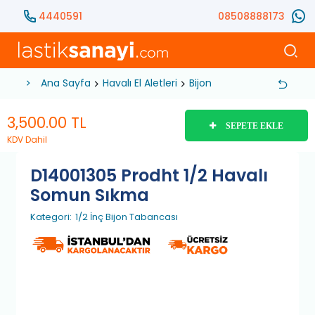
4440591
08508888173
Ana Sayfa
Havalı El Aletleri
Bijon Tabancası
1/2 İnç
3,500.00
TL
SEPETE EKLE
KDV Dahil
D14001305 Prodht 1/2 Havalı
Somun Sıkma
Kategori:
1/2 İnç Bijon Tabancası