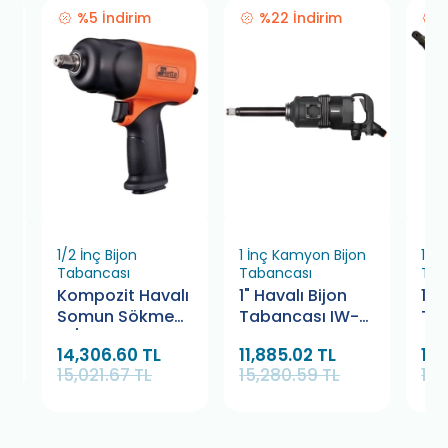
%5 İndirim
%22 İndirim
1/2 İnç Bijon
1 İnç Kamyon Bijon
1 İ
Tabancası
Tabancası
Tab
Kompozit Havalı
1" Havalı Bijon
1" 
Somun Sökme
Tabancası IW-
Ta
-1/2” 1750 Tork
5A2750
kg 
14,306.60 TL
11,885.02 TL
16,
Retta RHS1750
(Sappower)
Os
15,021.67 TL
15,280.59 TL
18,