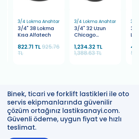
ar
3/4 Lokma Anahtar
3/4 Lokma Anahtar
3/4
3/4" 38 Lokma
3/4" 32 Uzun
3/4
Kısa Alfatech
Chicago
Lo
Pneumatic
822.71 TL
925.76
1,234.32 TL
49
TL
1,388.63 TL
55
Binek, ticari ve forklift lastikleri ile oto
servis ekipmanlarında güvenilir
çözüm ortağınız lastiksanayi.com.
Güvenli ödeme, uygun fiyat ve hızlı
teslimat.