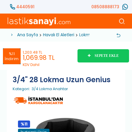
4440591
08508888173
Ana Sayfa
Havalı El Aletleri
Lokma Anahtar
3/4 Lok
1,203.48 TL
%11
1,069.98
TL
SEPETE EKLE
İndirim
KDV Dahil
3/4" 28 Lokma Uzun Genius
Kategori:
3/4 Lokma Anahtar
%11