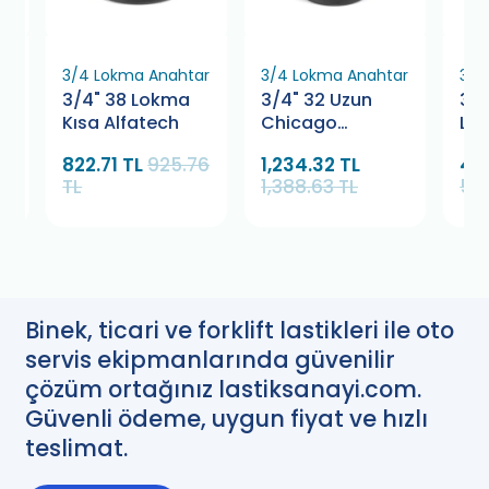
ar
3/4 Lokma Anahtar
3/4 Lokma Anahtar
3/4
3/4" 38 Lokma
3/4" 32 Uzun
3/4
Kısa Alfatech
Chicago
Lo
Pneumatic
822.71 TL
925.76
1,234.32 TL
49
TL
1,388.63 TL
55
Binek, ticari ve forklift lastikleri ile oto
servis ekipmanlarında güvenilir
çözüm ortağınız lastiksanayi.com.
Güvenli ödeme, uygun fiyat ve hızlı
teslimat.