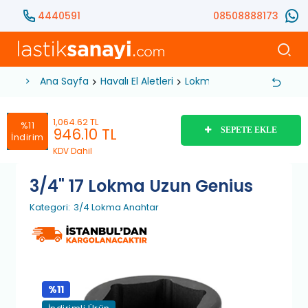
4440591
08508888173
Ana Sayfa
Havalı El Aletleri
Lokma Anahtar
3/4 Lok
1,064.62 TL
%11
946.10
TL
SEPETE EKLE
İndirim
KDV Dahil
3/4" 17 Lokma Uzun Genius
Kategori:
3/4 Lokma Anahtar
%11