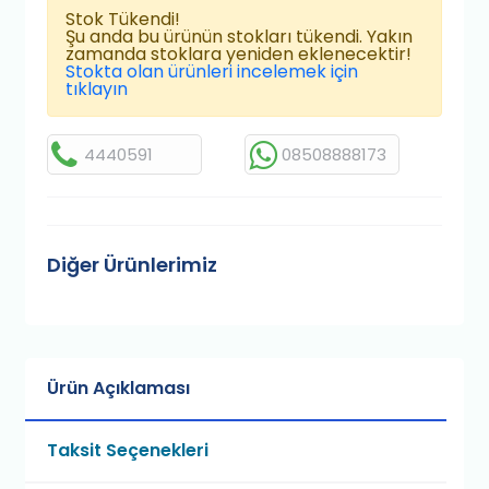
Stok Tükendi!
Şu anda bu ürünün stokları tükendi. Yakın
zamanda stoklara yeniden eklenecektir!
Stokta olan ürünleri incelemek için
tıklayın
4440591
08508888173
Diğer Ürünlerimiz
Ürün Açıklaması
Taksit Seçenekleri