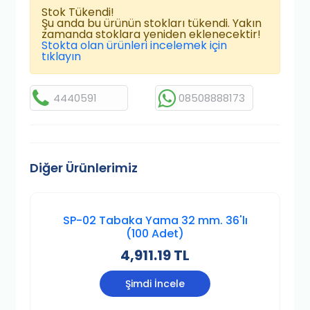
Stok Tükendi!
Şu anda bu ürünün stokları tükendi. Yakın
zamanda stoklara yeniden eklenecektir!
Stokta olan ürünleri incelemek için
tıklayın
4440591
08508888173
Diğer Ürünlerimiz
SP-02 Tabaka Yama 32 mm. 36'lı
(100 Adet)
4,911.19 TL
Şimdi İncele