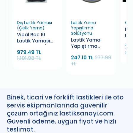
Dış Lastik Yaması
Lastik Yama
Çiv
(Çelik Yama)
Yapıştırma
Mar
Solüsyonu
Vipal Rac 10
Del
Lastik Yama
Lastik Yaması
Mu 
Yapıştırma
718
75X55 mm (20
Ad
979.49 TL
Solüsyonu
808
Adet)
247.10 TL
277.99
1,101.98 TL
Bamek 280 gr.
TL
Binek, ticari ve forklift lastikleri ile oto
servis ekipmanlarında güvenilir
çözüm ortağınız lastiksanayi.com.
Güvenli ödeme, uygun fiyat ve hızlı
teslimat.