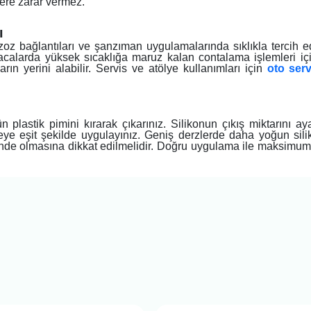
ere zarar vermez.
ı
oz bağlantıları ve şanzıman uygulamalarında sıklıkla tercih ed
 bacalarda yüksek sıcaklığa maruz kalan contalama işlemleri iç
rın yerini alabilir. Servis ve atölye kullanımları için
oto serv
lastik pimini kırarak çıkarınız. Silikonun çıkış miktarını 
eye eşit şekilde uygulayınız. Geniş derzlerde daha yoğun siliko
rinde olmasına dikkat edilmelidir. Doğru uygulama ile maksimum