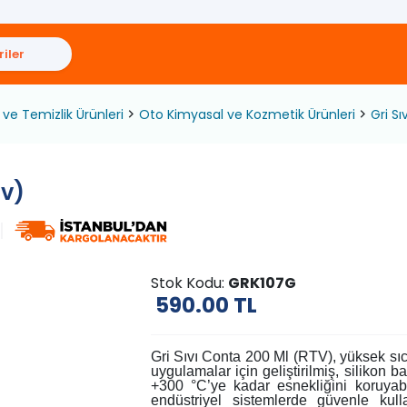
iler
ve Temizlik Ürünleri
Oto Kimyasal ve Kozmetik Ürünleri
Gri S
tv)
Stok Kodu:
GRK107G
590.00
TL
Gri Sıvı Conta 200 Ml (RTV), yüksek sıc
uygulamalar için geliştirilmiş, silikon 
+300 °C’ye kadar esnekliğini koruyab
endüstriyel sistemlerde güvenle kulla