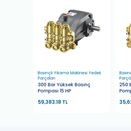
emizleme
Basınçlı Yıkama Makinesi Yedek
Basın
Parçaları
Parçal
inesi
300 Bar Yüksek Basınç
250 
Pompası 15 HP
Pomp
59,383.18 TL
35,6