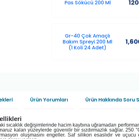
120
Pas Sökücü 200 Ml
Gr-40 Çok Amaçlı
1,60
Bakım Spreyi 200 Ml
(1 Koli 24 Adet)
kleri
Ürün Yorumları
Ürün Hakkında Soru 
llikleri
aki sıcaklık değişimlerinde hacim kaybına uğramadan performans
aruz kalan yüzeylerde güvenilir bir sızdırmazlık sağlar. 250 °C’
masyon oluşmasını engeller. Saf silikon esaslıdır ve uçucu