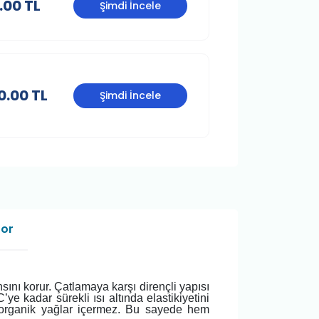
.00 TL
Şimdi İncele
0.00 TL
Şimdi İncele
Sor
ını korur. Çatlamaya karşı dirençli yapısı
ye kadar sürekli ısı altında elastikiyetini
 organik yağlar içermez. Bu sayede hem