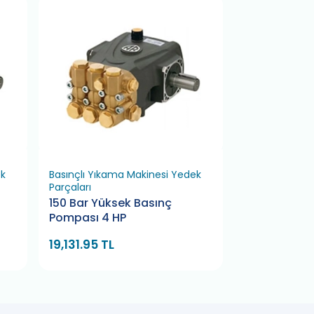
ek
Basınçlı Yıkama Makinesi Yedek
Oto Yıkama Sı
Parçaları
(Ahtapot)
150 Bar Yüksek Basınç
Sıcak Hava Ü
Pompası 4 HP
380 V (Taru
19,131.95 TL
13,389.83 T