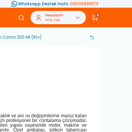
Whatsapp Destek Hattı :
08508888173
Hesabım
0
Giriş Yap
ıvı Conta 200 Ml (Rtv)
aklık ve ani ısı değişimlerine maruz kalan
bazlı profesyonel bir contalama çözümüdür.
ilen yapısı sayesinde motor, makine ve
nılır. Özel ambalajı, silikon tabancası