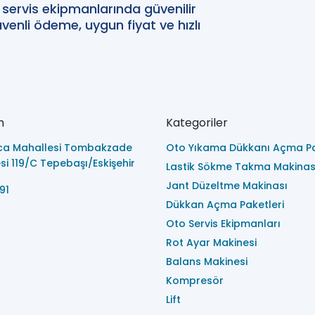
oto servis ekipmanlarında güvenilir
enli ödeme, uygun fiyat ve hızlı
m
Kategoriler
ca Mahallesi Tombakzade
Oto Yıkama Dükkanı Açma Pa
i 119/C Tepebaşı/Eskişehir
Lastik Sökme Takma Makinas
Jant Düzeltme Makinası
91
Dükkan Açma Paketleri
Oto Servis Ekipmanları
Rot Ayar Makinesi
Balans Makinesi
Kompresör
Lift