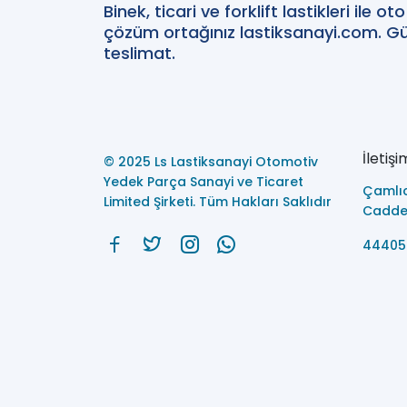
Binek, ticari ve forklift lastikleri ile 
çözüm ortağınız lastiksanayi.com. Güv
teslimat.
İletişi
© 2025 Ls Lastiksanayi Otomotiv
Yedek Parça Sanayi ve Ticaret
Çamlı
Limited Şirketi. Tüm Hakları Saklıdır
Caddes
44405