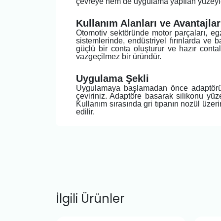
çevreye hem de uygulama yapılan yüzeyl
Kullanım Alanları ve Avantajlar
Otomotiv sektöründe motor parçaları, egz
sistemlerinde, endüstriyel fırınlarda ve
güçlü bir conta oluşturur ve hazır contala
vazgeçilmez bir üründür.
Uygulama Şekli
Uygulamaya başlamadan önce adaptörün p
çeviriniz. Adaptöre basarak silikonu yüz
Kullanım sırasında gri tıpanın nozül üze
edilir.
İlgili Ürünler