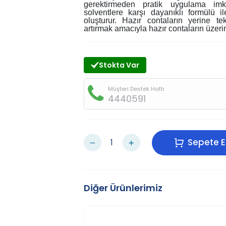
gerektirmeden pratik uygulama imk
solventlere karşı dayanıklı formülü 
oluşturur. Hazır contaların yerine te
artırmak amacıyla hazır contaların üzeri
Stokta Var
Müşteri Destek Hattı
4440591
Sepete E
Diğer Ürünlerimiz