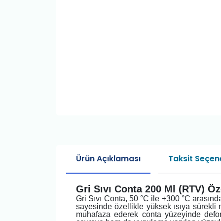
Ürün Açıklaması
Taksit Seçene
Gri Sıvı Conta 200 Ml (RTV) Öze
Gri Sıvı Conta, 50 °C ile +300 °C arasınd
sayesinde özellikle yüksek ısıya sürekli m
muhafaza ederek conta yüzeyinde defor