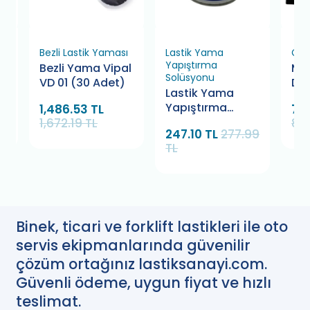
ı
Bezli Lastik Yaması
Lastik Yama
Çiv
Yapıştırma
l
Bezli Yama Vipal
Mar
Solüsyonu
VD 01 (30 Adet)
Del
Lastik Yama
Mu 
Yapıştırma
1,486.53 TL
718
Ad
Solüsyonu
1,672.19 TL
808
247.10 TL
277.99
Bamek 280 gr.
TL
Binek, ticari ve forklift lastikleri ile oto
servis ekipmanlarında güvenilir
çözüm ortağınız lastiksanayi.com.
Güvenli ödeme, uygun fiyat ve hızlı
teslimat.