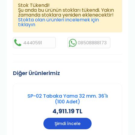
Stok Tükendi!
Şu anda bu ürünün stokları tükendi. Yakın
zamanda stoklara yeniden eklenecektir!
Stokta olan ürünleri incelemek için
tıklayın
4440591
08508888173
Diğer Ürünlerimiz
SP-02 Tabaka Yama 32 mm. 36'lı
(100 Adet)
4,911.19 TL
Şimdi İncele